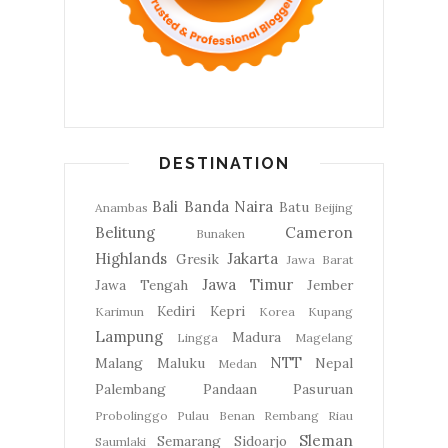
DESTINATION
Bali
Banda Naira
Batu
Anambas
Beijing
Belitung
Cameron
Bunaken
Highlands
Jakarta
Gresik
Jawa Barat
Jawa Timur
Jawa Tengah
Jember
Kediri
Kepri
Karimun
Korea
Kupang
Lampung
Madura
Lingga
Magelang
NTT
Malang
Maluku
Nepal
Medan
Palembang
Pandaan
Pasuruan
Probolinggo
Pulau Benan
Rembang
Riau
Sleman
Semarang
Sidoarjo
Saumlaki