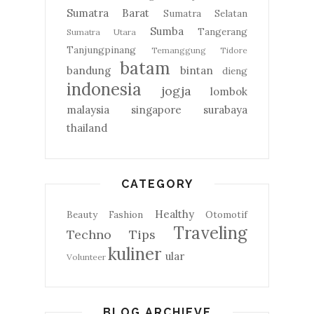
Sumatra Barat
Sumatra Selatan
Sumba
Tangerang
Sumatra Utara
Tanjungpinang
Temanggung
Tidore
batam
bandung
bintan
dieng
indonesia
jogja
lombok
malaysia
singapore
surabaya
thailand
CATEGORY
Healthy
Beauty
Fashion
Otomotif
Traveling
Techno
Tips
kuliner
ular
Volunteer
BLOG ARCHIEVE