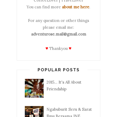
CoffeeLover | TraveLover
You can find more
about me here
.
For any question or other things
please email me:
adventurose.mail@gmail.com
♥
♥
Thankyou
POPULAR POSTS
2015... It's All About
Friendship
Ngabuburit Seru & Sarat
Ilmu Bersama JNE