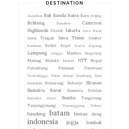
DESTINATION
Bali
Banda Naira
Batu
Anambas
Beijing
Belitung
Cameron
Bunaken
Highlands
Jakarta
Gresik
Jawa Barat
Jawa Timur
Jawa Tengah
Jember
Kediri
Kepri
Karimun
Korea
Kupang
Lampung
Madura
Lingga
Magelang
NTT
Malang
Maluku
Nepal
Medan
Palembang
Pandaan
Pasuruan
Probolinggo
Pulau Benan
Rembang
Riau
Sleman
Semarang
Sidoarjo
Saumlaki
Sumatra Barat
Sumatra Selatan
Sumba
Tangerang
Sumatra Utara
Tanjungpinang
Temanggung
Tidore
batam
bandung
bintan
dieng
indonesia
jogja
lombok