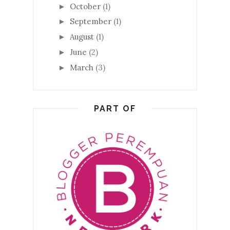
October
(1)
►
September
(1)
►
August
(1)
►
June
(2)
►
March
(3)
►
PART OF