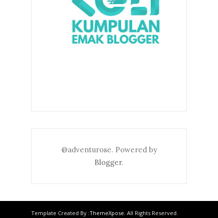
@adventurose. Powered by
Blogger
.
Template Created By :
ThemeXpose
. All Rights Reserved.