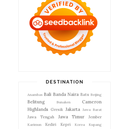
DESTINATION
Bali
Banda Naira
Batu
Anambas
Beijing
Belitung
Cameron
Bunaken
Highlands
Jakarta
Gresik
Jawa Barat
Jawa Timur
Jawa Tengah
Jember
Kediri
Kepri
Karimun
Korea
Kupang