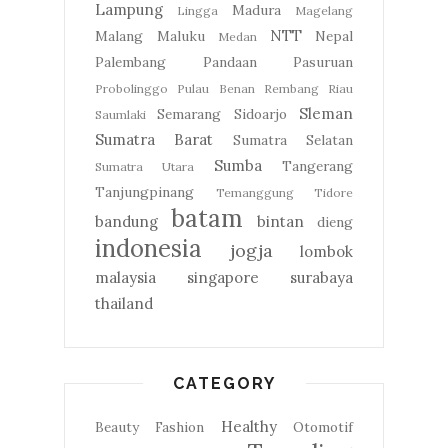
Lampung
Madura
Lingga
Magelang
NTT
Malang
Maluku
Nepal
Medan
Palembang
Pandaan
Pasuruan
Probolinggo
Pulau Benan
Rembang
Riau
Sleman
Semarang
Sidoarjo
Saumlaki
Sumatra Barat
Sumatra Selatan
Sumba
Tangerang
Sumatra Utara
Tanjungpinang
Temanggung
Tidore
batam
bandung
bintan
dieng
indonesia
jogja
lombok
malaysia
singapore
surabaya
thailand
CATEGORY
Healthy
Beauty
Fashion
Otomotif