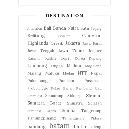
DESTINATION
Bali
Banda Naira
Batu
Anambas
Beijing
Belitung
Cameron
Bunaken
Highlands
Jakarta
Gresik
Jawa Barat
Jawa Timur
Jawa Tengah
Jember
Kediri
Kepri
Karimun
Korea
Kupang
Lampung
Madura
Lingga
Magelang
NTT
Malang
Maluku
Nepal
Medan
Palembang
Pandaan
Pasuruan
Probolinggo
Pulau Benan
Rembang
Riau
Sleman
Semarang
Sidoarjo
Saumlaki
Sumatra Barat
Sumatra Selatan
Sumba
Tangerang
Sumatra Utara
Tanjungpinang
Temanggung
Tidore
batam
bandung
bintan
dieng