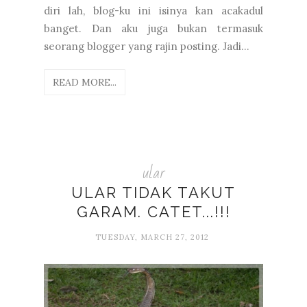
diri lah, blog-ku ini isinya kan acakadul
banget. Dan aku juga bukan termasuk
seorang blogger yang rajin posting. Jadi...
READ MORE...
ular
ULAR TIDAK TAKUT
GARAM. CATET...!!!
TUESDAY, MARCH 27, 2012