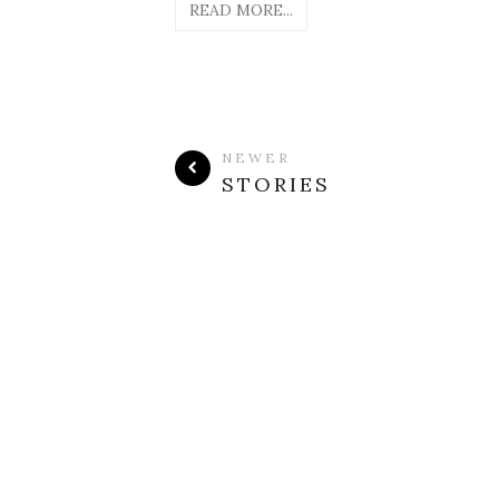
READ MORE...
NEWER
STORIES