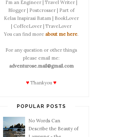
I'm an Engineer | Travel Writer |
Blogger | Postcrosser | Part of
Kelas Inspirasi Batam | BookLover
| CoffeeLover | TraveLover
You can find more
about me here
.
For any question or other things
please email me:
adventurose.mail@gmail.com
♥
♥
Thankyou
POPULAR POSTS
No Words Can
Describe the Beauty of
Lampung - the