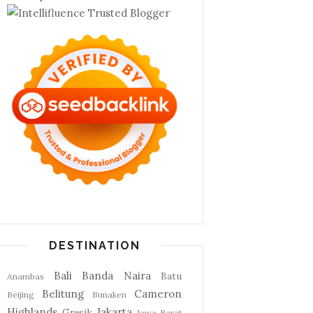
DESTINATION
Bali
Banda Naira
Batu
Anambas
Belitung
Cameron
Beijing
Bunaken
Highlands
Jakarta
Gresik
Jawa Barat