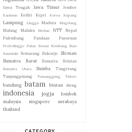
Jawa Timur
Jawa Tengah
Jember
Kediri
Kepri
Karimun
Korea
Kupang
Lampung
Madura
Lingga
Magelang
NTT
Malang
Maluku
Nepal
Medan
Palembang
Pandaan
Pasuruan
Probolinggo
Pulau Benan
Rembang
Riau
Sleman
Semarang
Sidoarjo
Saumlaki
Sumatra Barat
Sumatra Selatan
Sumba
Tangerang
Sumatra Utara
Tanjungpinang
Temanggung
Tidore
batam
bandung
bintan
dieng
indonesia
jogja
lombok
malaysia
singapore
surabaya
thailand
CATEGORY