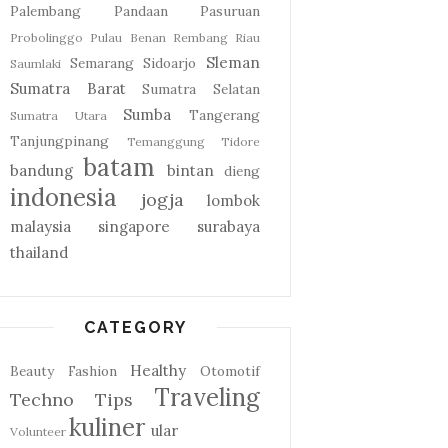
Palembang
Pandaan
Pasuruan
Probolinggo
Pulau Benan
Rembang
Riau
Sleman
Semarang
Sidoarjo
Saumlaki
Sumatra Barat
Sumatra Selatan
Sumba
Tangerang
Sumatra Utara
Tanjungpinang
Temanggung
Tidore
batam
bandung
bintan
dieng
indonesia
jogja
lombok
malaysia
singapore
surabaya
thailand
CATEGORY
Healthy
Beauty
Fashion
Otomotif
Traveling
Techno
Tips
kuliner
ular
Volunteer