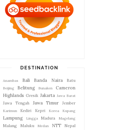
DESTINATION
Bali
Banda Naira
Batu
Anambas
Belitung
Cameron
Beijing
Bunaken
Highlands
Jakarta
Gresik
Jawa Barat
Jawa Timur
Jawa Tengah
Jember
Kediri
Kepri
Karimun
Korea
Kupang
Lampung
Madura
Lingga
Magelang
NTT
Malang
Maluku
Nepal
Medan