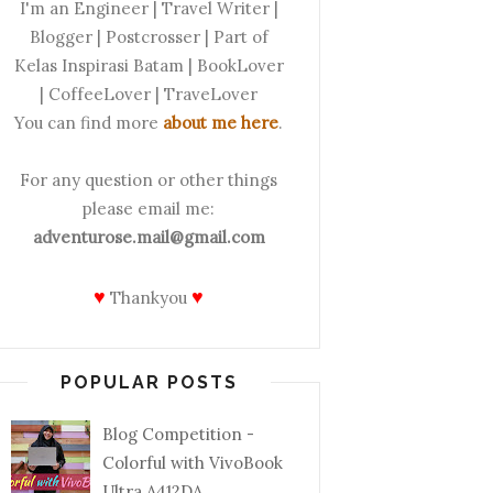
I'm an Engineer | Travel Writer |
Blogger | Postcrosser | Part of
Kelas Inspirasi Batam | BookLover
| CoffeeLover | TraveLover
You can find more
about me here
.
For any question or other things
please email me:
adventurose.mail@gmail.com
♥
♥
Thankyou
POPULAR POSTS
Blog Competition -
Colorful with VivoBook
Ultra A412DA