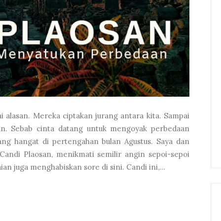
i alasan. Mereka ciptakan jurang antara kita. Sampai
ahan. Sebab cinta datang untuk mengoyak perbedaan
ang hangat di pertengahan bulan Agustus. Saya dan
 Candi Plaosan, menikmati semilir angin sepoi-sepoi
n juga menghabiskan sore di sini. Candi ini,...