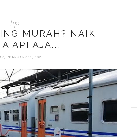
Tips
ING MURAH? NAIK
A API AJA...
Y, FEBRUARY 13, 2020