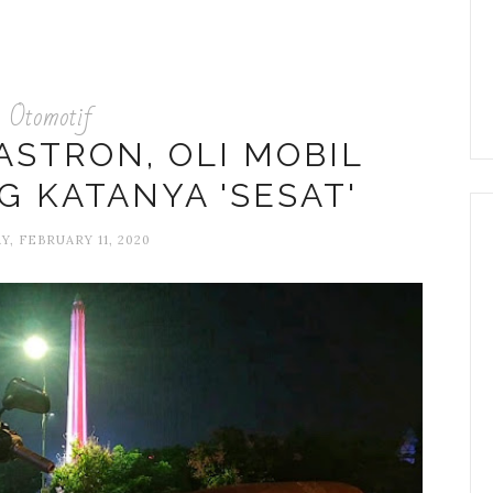
Otomotif
ASTRON, OLI MOBIL
G KATANYA 'SESAT'
Y, FEBRUARY 11, 2020