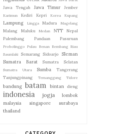
Jawa Timur
Jawa Tengah
Jember
Kediri
Kepri
Karimun
Korea
Kupang
Lampung
Madura
Lingga
Magelang
NTT
Malang
Maluku
Nepal
Medan
Palembang
Pandaan
Pasuruan
Probolinggo
Pulau Benan
Rembang
Riau
Sleman
Semarang
Sidoarjo
Saumlaki
Sumatra Barat
Sumatra Selatan
Sumba
Tangerang
Sumatra Utara
Tanjungpinang
Temanggung
Tidore
batam
bandung
bintan
dieng
indonesia
jogja
lombok
malaysia
singapore
surabaya
thailand
CATEGORY