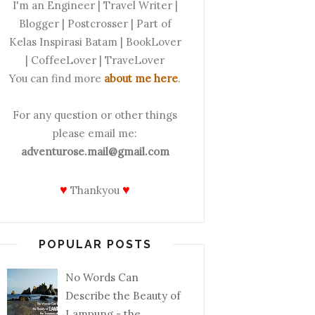
I'm an Engineer | Travel Writer |
Blogger | Postcrosser | Part of
Kelas Inspirasi Batam | BookLover
| CoffeeLover | TraveLover
You can find more
about me here
.
For any question or other things
please email me:
adventurose.mail@gmail.com
♥
♥
Thankyou
POPULAR POSTS
No Words Can
Describe the Beauty of
Lampung - the