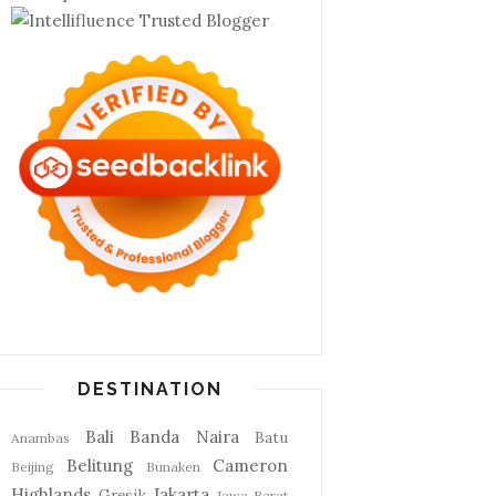
DESTINATION
Bali
Banda Naira
Batu
Anambas
Belitung
Cameron
Beijing
Bunaken
Highlands
Jakarta
Gresik
Jawa Barat