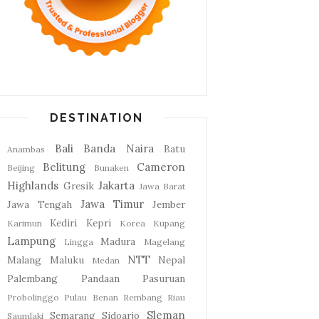
DESTINATION
Bali
Banda Naira
Batu
Anambas
Belitung
Cameron
Beijing
Bunaken
Highlands
Jakarta
Gresik
Jawa Barat
Jawa Timur
Jawa Tengah
Jember
Kediri
Kepri
Karimun
Korea
Kupang
Lampung
Madura
Lingga
Magelang
NTT
Malang
Maluku
Nepal
Medan
Palembang
Pandaan
Pasuruan
Probolinggo
Pulau Benan
Rembang
Riau
Sleman
Semarang
Sidoarjo
Saumlaki