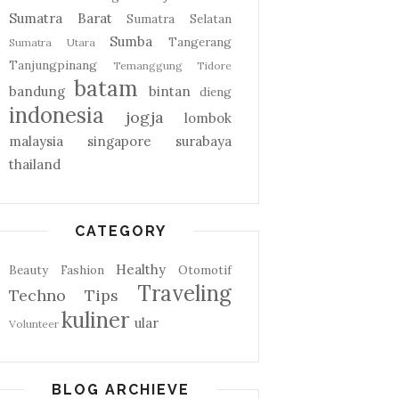
Sumatra Barat
Sumatra Selatan
Sumba
Tangerang
Sumatra Utara
Tanjungpinang
Temanggung
Tidore
batam
bandung
bintan
dieng
indonesia
jogja
lombok
malaysia
singapore
surabaya
thailand
CATEGORY
Healthy
Beauty
Fashion
Otomotif
Traveling
Techno
Tips
kuliner
ular
Volunteer
BLOG ARCHIEVE