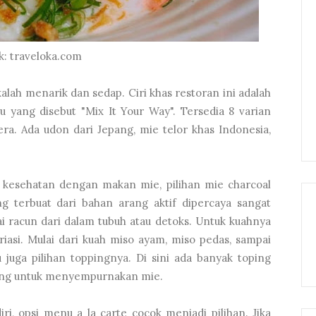
k: traveloka.com
alah menarik dan sedap. Ciri khas restoran ini adalah
u yang disebut "Mix It Your Way". Tersedia 8 varian
era. Ada udon dari Jepang, mie telor khas Indonesia,
 kesehatan dengan makan mie, pilihan mie charcoal
g terbuat dari bahan arang aktif dipercaya sangat
i racun dari dalam tubuh atau detoks. Untuk kuahnya
iasi. Mulai dari kuah miso ayam, miso pedas, sampai
 juga pilihan toppingnya. Di sini ada banyak toping
pping untuk menyempurnakan mie.
i, opsi menu a la carte cocok menjadi pilihan. Jika