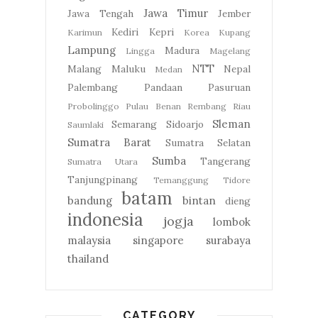
Jawa Timur
Jawa Tengah
Jember
Kediri
Kepri
Karimun
Korea
Kupang
Lampung
Madura
Lingga
Magelang
NTT
Malang
Maluku
Nepal
Medan
Palembang
Pandaan
Pasuruan
Probolinggo
Pulau Benan
Rembang
Riau
Sleman
Semarang
Sidoarjo
Saumlaki
Sumatra Barat
Sumatra Selatan
Sumba
Tangerang
Sumatra Utara
Tanjungpinang
Temanggung
Tidore
batam
bandung
bintan
dieng
indonesia
jogja
lombok
malaysia
singapore
surabaya
thailand
CATEGORY