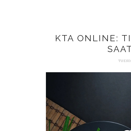
KTA ONLINE: T
SAA
TUESDA