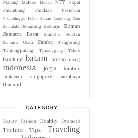
NTT
Malang
Maluku
Nepal
Medan
Palembang
Pandaan
Pasuruan
Probolinggo
Pulau Benan
Rembang
Riau
Sleman
Semarang
Sidoarjo
Saumlaki
Sumatra Barat
Sumatra Selatan
Sumba
Tangerang
Sumatra Utara
Tanjungpinang
Temanggung
Tidore
batam
bandung
bintan
dieng
indonesia
jogja
lombok
malaysia
singapore
surabaya
thailand
CATEGORY
Healthy
Beauty
Fashion
Otomotif
Traveling
Techno
Tips