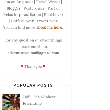
I'm an Engineer | Travel Writer |
Blogger | Postcrosser | Part of
Kelas Inspirasi Batam | BookLover
| CoffeeLover | TraveLover
You can find more
about me here
.
For any question or other things
please email me:
adventurose.mail@gmail.com
♥
♥
Thankyou
POPULAR POSTS
2015... It's All About
Friendship