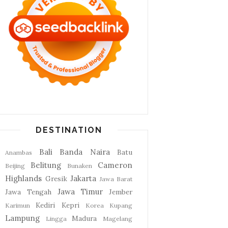
DESTINATION
Bali
Banda Naira
Batu
Anambas
Belitung
Cameron
Beijing
Bunaken
Highlands
Jakarta
Gresik
Jawa Barat
Jawa Timur
Jawa Tengah
Jember
Kediri
Kepri
Karimun
Korea
Kupang
Lampung
Madura
Lingga
Magelang