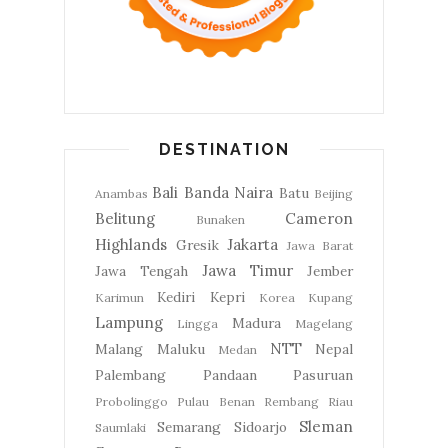
DESTINATION
Bali
Banda Naira
Batu
Anambas
Beijing
Belitung
Cameron
Bunaken
Highlands
Jakarta
Gresik
Jawa Barat
Jawa Timur
Jawa Tengah
Jember
Kediri
Kepri
Karimun
Korea
Kupang
Lampung
Madura
Lingga
Magelang
NTT
Malang
Maluku
Nepal
Medan
Palembang
Pandaan
Pasuruan
Probolinggo
Pulau Benan
Rembang
Riau
Sleman
Semarang
Sidoarjo
Saumlaki