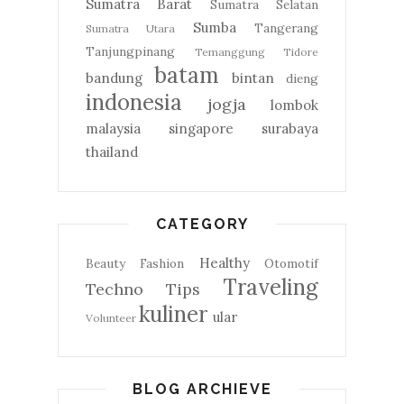
Sumatra Barat
Sumatra Selatan
Sumba
Tangerang
Sumatra Utara
Tanjungpinang
Temanggung
Tidore
batam
bandung
bintan
dieng
indonesia
jogja
lombok
malaysia
singapore
surabaya
thailand
CATEGORY
Healthy
Beauty
Fashion
Otomotif
Traveling
Techno
Tips
kuliner
ular
Volunteer
BLOG ARCHIEVE