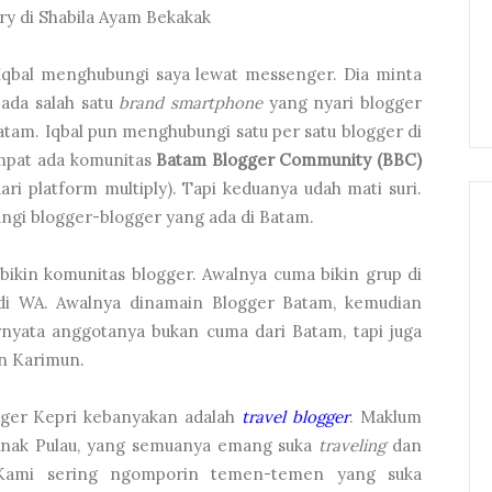
ry di Shabila Ayam Bekakak
m Iqbal menghubungi saya lewat messenger. Dia minta
 ada salah satu
brand smartphone
yang nyari blogger
tam. Iqbal pun menghubungi satu per satu blogger di
empat ada komunitas
Batam Blogger Community (BBC)
ri platform multiply). Tapi keduanya udah mati suri.
ungi blogger-blogger yang ada di Batam.
 bikin komunitas blogger. Awalnya cuma bikin grup di
 di WA. Awalnya dinamain Blogger Batam, kemudian
rnyata anggotanya bukan cuma dari Batam, tapi juga
an Karimun.
gger Kepri kebanyakan adalah
travel blogger
. Maklum
s Anak Pulau, yang semuanya emang suka
traveling
dan
 Kami sering ngomporin temen-temen yang suka