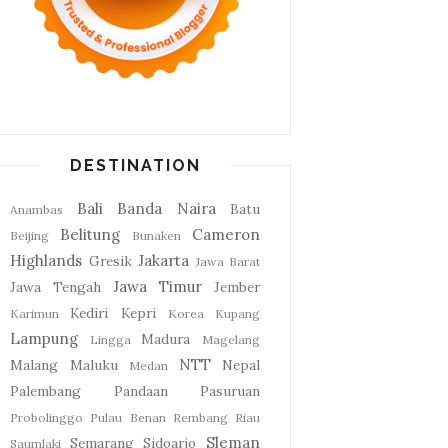
DESTINATION
Bali
Banda Naira
Batu
Anambas
Belitung
Cameron
Beijing
Bunaken
Highlands
Jakarta
Gresik
Jawa Barat
Jawa Timur
Jawa Tengah
Jember
Kediri
Kepri
Karimun
Korea
Kupang
Lampung
Madura
Lingga
Magelang
NTT
Malang
Maluku
Nepal
Medan
Palembang
Pandaan
Pasuruan
Probolinggo
Pulau Benan
Rembang
Riau
Sleman
Semarang
Sidoarjo
Saumlaki