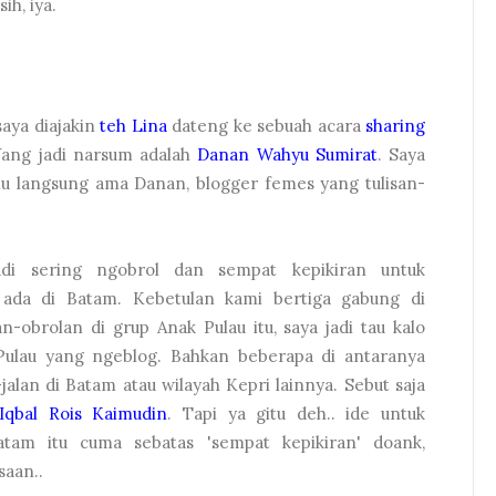
ih, iya.
 saya diajakin
teh Lina
dateng ke sebuah acara
sharing
Yang jadi narsum adalah
Danan Wahyu Sumirat
. Saya
u langsung ama Danan, blogger femes yang tulisan-
adi sering ngobrol dan sempat kepikiran untuk
ada di Batam. Kebetulan kami bertiga gabung di
lan-obrolan di grup Anak Pulau itu, saya jadi tau kalo
Pulau yang ngeblog. Bahkan beberapa di antaranya
jalan di Batam atau wilayah Kepri lainnya. Sebut saja
Iqbal Rois Kaimudin
. Tapi ya gitu deh.. ide untuk
tam itu cuma sebatas 'sempat kepikiran' doank,
saan..