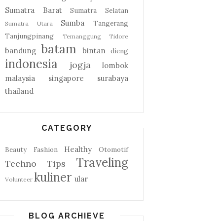
Sumatra Barat
Sumatra Selatan
Sumba
Tangerang
Sumatra Utara
Tanjungpinang
Temanggung
Tidore
batam
bandung
bintan
dieng
indonesia
jogja
lombok
malaysia
singapore
surabaya
thailand
CATEGORY
Healthy
Beauty
Fashion
Otomotif
Traveling
Techno
Tips
kuliner
ular
Volunteer
BLOG ARCHIEVE