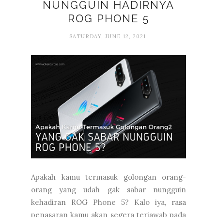
NUNGGUIN HADIRNYA
ROG PHONE 5
SATURDAY, JUNE 12, 2021
Apakah kamu termasuk golongan orang-
orang yang udah gak sabar nungguin
kehadiran ROG Phone 5? Kalo iya, rasa
penasaran kamu akan segera terjawab pada