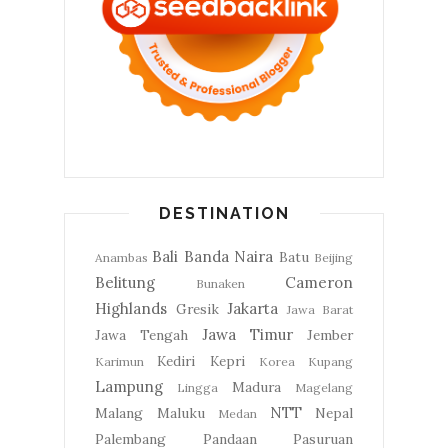
DESTINATION
Bali
Banda Naira
Batu
Anambas
Beijing
Belitung
Cameron
Bunaken
Highlands
Jakarta
Gresik
Jawa Barat
Jawa Timur
Jawa Tengah
Jember
Kediri
Kepri
Karimun
Korea
Kupang
Lampung
Madura
Lingga
Magelang
NTT
Malang
Maluku
Nepal
Medan
Palembang
Pandaan
Pasuruan