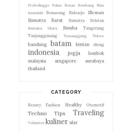
Probolinggo
Pulau Benan
Rembang
Riau
Sleman
Semarang
Sidoarjo
Saumlaki
Sumatra Barat
Sumatra Selatan
Sumba
Tangerang
Sumatra Utara
Tanjungpinang
Temanggung
Tidore
batam
bandung
bintan
dieng
indonesia
jogja
lombok
malaysia
singapore
surabaya
thailand
CATEGORY
Healthy
Beauty
Fashion
Otomotif
Traveling
Techno
Tips
kuliner
ular
Volunteer