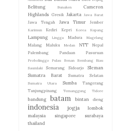
Belitung
Cameron
Bunaken
Highlands
Jakarta
Gresik
Jawa Barat
Jawa Timur
Jawa Tengah
Jember
Kediri
Kepri
Karimun
Korea
Kupang
Lampung
Madura
Lingga
Magelang
NTT
Malang
Maluku
Nepal
Medan
Palembang
Pandaan
Pasuruan
Probolinggo
Pulau Benan
Rembang
Riau
Sleman
Semarang
Sidoarjo
Saumlaki
Sumatra Barat
Sumatra Selatan
Sumba
Tangerang
Sumatra Utara
Tanjungpinang
Temanggung
Tidore
batam
bandung
bintan
dieng
indonesia
jogja
lombok
malaysia
singapore
surabaya
thailand