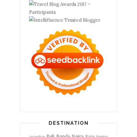
DESTINATION
Bali
Banda Naira
Batu
Anambas
Beijing