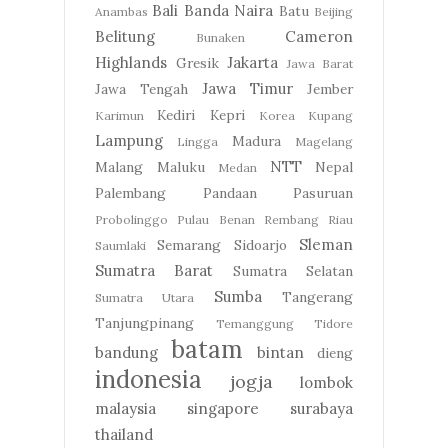
Bali
Banda Naira
Batu
Anambas
Beijing
Belitung
Cameron
Bunaken
Highlands
Jakarta
Gresik
Jawa Barat
Jawa Timur
Jawa Tengah
Jember
Kediri
Kepri
Karimun
Korea
Kupang
Lampung
Madura
Lingga
Magelang
NTT
Malang
Maluku
Nepal
Medan
Palembang
Pandaan
Pasuruan
Probolinggo
Pulau Benan
Rembang
Riau
Sleman
Semarang
Sidoarjo
Saumlaki
Sumatra Barat
Sumatra Selatan
Sumba
Tangerang
Sumatra Utara
Tanjungpinang
Temanggung
Tidore
batam
bandung
bintan
dieng
indonesia
jogja
lombok
malaysia
singapore
surabaya
thailand