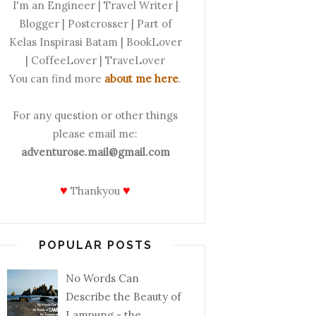
I'm an Engineer | Travel Writer |
Blogger | Postcrosser | Part of
Kelas Inspirasi Batam | BookLover
| CoffeeLover | TraveLover
You can find more
about me here
.
For any question or other things
please email me:
adventurose.mail@gmail.com
♥
♥
Thankyou
POPULAR POSTS
No Words Can
Describe the Beauty of
Lampung - the