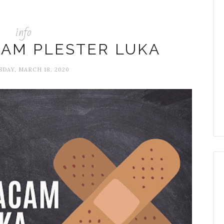
info
AM PLESTER LUKA
DAY, MARCH 18, 2020