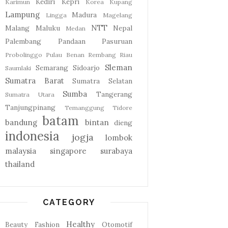
Kediri
Kepri
Karimun
Korea
Kupang
Lampung
Madura
Lingga
Magelang
NTT
Malang
Maluku
Nepal
Medan
Palembang
Pandaan
Pasuruan
Probolinggo
Pulau Benan
Rembang
Riau
Sleman
Semarang
Sidoarjo
Saumlaki
Sumatra Barat
Sumatra Selatan
Sumba
Tangerang
Sumatra Utara
Tanjungpinang
Temanggung
Tidore
batam
bandung
bintan
dieng
indonesia
jogja
lombok
malaysia
singapore
surabaya
thailand
CATEGORY
Healthy
Beauty
Fashion
Otomotif