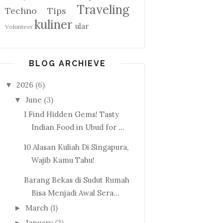
Traveling
Techno
Tips
kuliner
ular
Volunteer
BLOG ARCHIEVE
2026
(6)
▼
June
(3)
▼
I Find Hidden Gems! Tasty
Indian Food in Ubud for ...
10 Alasan Kuliah Di Singapura,
Wajib Kamu Tahu!
Barang Bekas di Sudut Rumah
Bisa Menjadi Awal Sera...
March
(1)
►
January
(2)
►