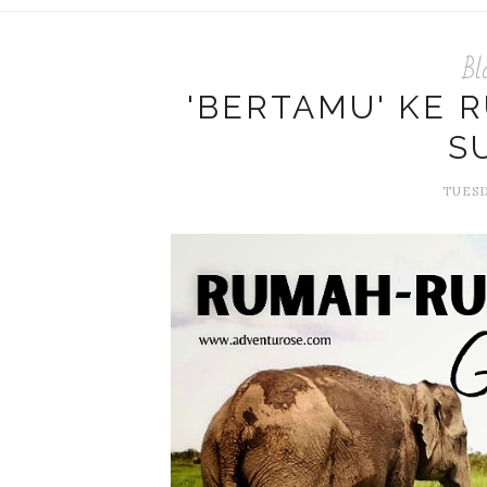
Bl
'BERTAMU' KE
S
TUESD