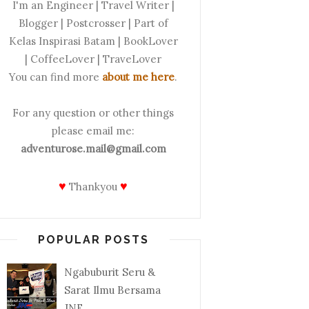
I'm an Engineer | Travel Writer |
Blogger | Postcrosser | Part of
Kelas Inspirasi Batam | BookLover
| CoffeeLover | TraveLover
You can find more
about me here
.
For any question or other things
please email me:
adventurose.mail@gmail.com
♥
♥
Thankyou
POPULAR POSTS
Ngabuburit Seru &
Sarat Ilmu Bersama
JNE