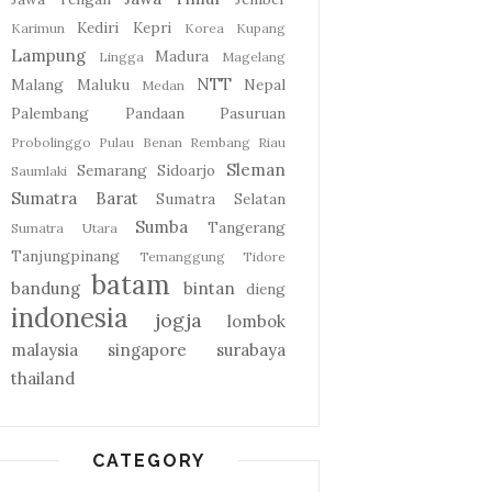
Kediri
Kepri
Karimun
Korea
Kupang
Lampung
Madura
Lingga
Magelang
NTT
Malang
Maluku
Nepal
Medan
Palembang
Pandaan
Pasuruan
Probolinggo
Pulau Benan
Rembang
Riau
Sleman
Semarang
Sidoarjo
Saumlaki
Sumatra Barat
Sumatra Selatan
Sumba
Tangerang
Sumatra Utara
Tanjungpinang
Temanggung
Tidore
batam
bandung
bintan
dieng
indonesia
jogja
lombok
malaysia
singapore
surabaya
thailand
CATEGORY