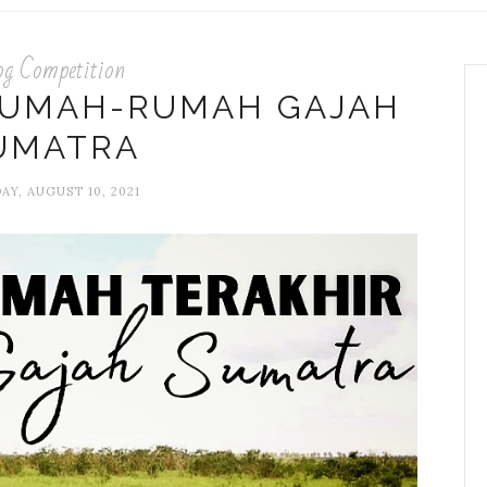
og Competition
 RUMAH-RUMAH GAJAH
UMATRA
AY, AUGUST 10, 2021