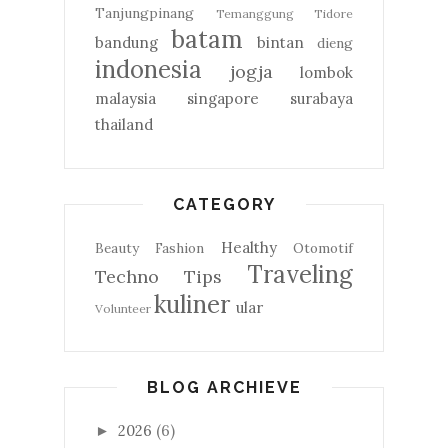
Tanjungpinang
Temanggung
Tidore
batam
bandung
bintan
dieng
indonesia
jogja
lombok
malaysia
singapore
surabaya
thailand
CATEGORY
Healthy
Beauty
Fashion
Otomotif
Traveling
Techno
Tips
kuliner
ular
Volunteer
BLOG ARCHIEVE
2026
(6)
►