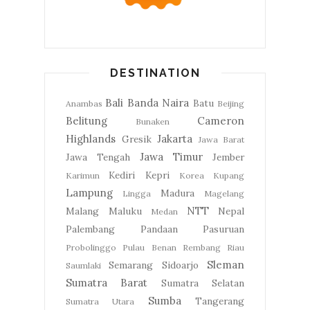
DESTINATION
Bali
Banda Naira
Batu
Anambas
Beijing
Belitung
Cameron
Bunaken
Highlands
Jakarta
Gresik
Jawa Barat
Jawa Timur
Jawa Tengah
Jember
Kediri
Kepri
Karimun
Korea
Kupang
Lampung
Madura
Lingga
Magelang
NTT
Malang
Maluku
Nepal
Medan
Palembang
Pandaan
Pasuruan
Probolinggo
Pulau Benan
Rembang
Riau
Sleman
Semarang
Sidoarjo
Saumlaki
Sumatra Barat
Sumatra Selatan
Sumba
Tangerang
Sumatra Utara