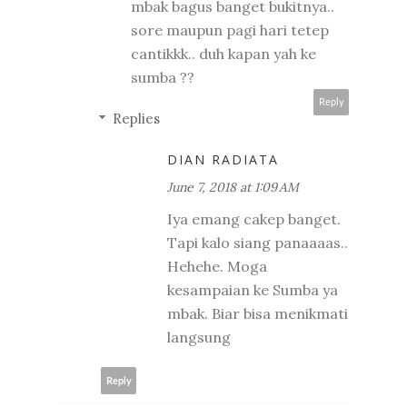
mbak bagus banget bukitnya..
sore maupun pagi hari tetep
cantikkk.. duh kapan yah ke
sumba ??
Reply
Replies
DIAN RADIATA
June 7, 2018 at 1:09 AM
Iya emang cakep banget.
Tapi kalo siang panaaaas..
Hehehe. Moga
kesampaian ke Sumba ya
mbak. Biar bisa menikmati
langsung
Reply