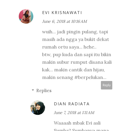
EVI KRISNAWATI
June 6, 2018 at 10:16 AM
wuih... jadi pingin pulang, tapi
masih ada ngga ya bukit dekat
rumah ortu saya... hehe..
btw, pup kuda dan sapi itu bikin
makin subur rumput disana kali
kak... makin cantik dan hijau,
makin senang #berpelukan...
Reply
Replies
DIAN RADIATA
June 7, 2018 at 1:11 AM
Waaaah mbak Evi asli
Sumba? Sumbanya mana