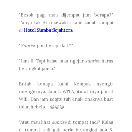
"Besok pagi mau dijemput jam berapa?"
Tanya kak Arto sewaktu kami sudah sampai
di
Hotel Sumba Sejahtera
.
"
Sunrise
jam berapa kak?"
"Jam 6. Tapi kalau mau ngejar
sunrise
harus
berangkat jam 5."
Entah kenapa kami kompak nyengir
ndengernya. Jam 5 WITA, itu artinya jam 4
WIB. Dan jam segitu tuh enak-enaknya buat
tidur, hehehe.. 😁😁😁
"Atau mau lihat
sunrise
di tempat tadi? Kalau
di tempat tadi gak perlu berangkat jam 5.