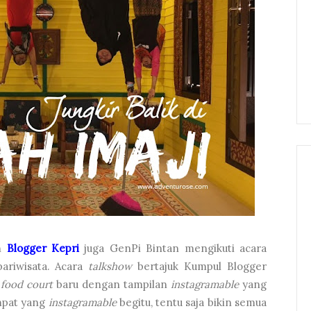
an
Blogger Kepri
juga GenPi Bintan mengikuti acara
ariwisata. Acara
talkshow
bertajuk Kumpul Blogger
h
food court
baru dengan tampilan
instagramable
yang
empat yang
instagramable
begitu, tentu saja bikin semua