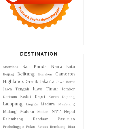
DESTINATION
Bali
Banda Naira
Batu
Anambas
Belitung
Cameron
Beijing
Bunaken
Highlands
Jakarta
Gresik
Jawa Barat
Jawa Timur
Jawa Tengah
Jember
Kediri
Kepri
Karimun
Korea
Kupang
Lampung
Madura
Lingga
Magelang
NTT
Malang
Maluku
Nepal
Medan
Palembang
Pandaan
Pasuruan
Probolinggo
Pulau Benan
Rembang
Riau