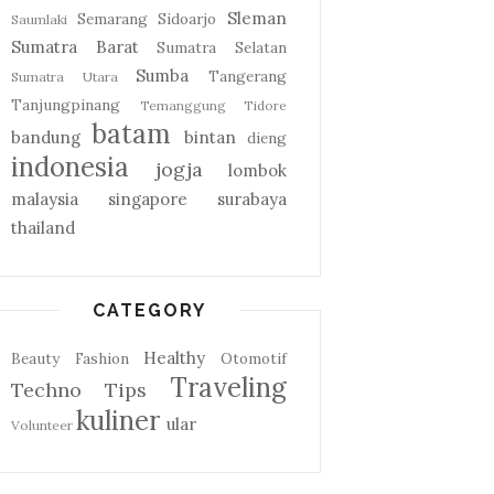
Sleman
Semarang
Sidoarjo
Saumlaki
Sumatra Barat
Sumatra Selatan
Sumba
Tangerang
Sumatra Utara
Tanjungpinang
Temanggung
Tidore
batam
bandung
bintan
dieng
indonesia
jogja
lombok
malaysia
singapore
surabaya
thailand
CATEGORY
Healthy
Beauty
Fashion
Otomotif
Traveling
Techno
Tips
kuliner
ular
Volunteer