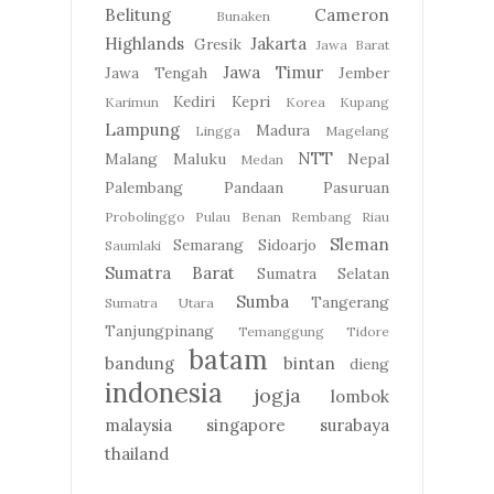
Belitung
Cameron
Bunaken
Highlands
Jakarta
Gresik
Jawa Barat
Jawa Timur
Jawa Tengah
Jember
Kediri
Kepri
Karimun
Korea
Kupang
Lampung
Madura
Lingga
Magelang
NTT
Malang
Maluku
Nepal
Medan
Palembang
Pandaan
Pasuruan
Probolinggo
Pulau Benan
Rembang
Riau
Sleman
Semarang
Sidoarjo
Saumlaki
Sumatra Barat
Sumatra Selatan
Sumba
Tangerang
Sumatra Utara
Tanjungpinang
Temanggung
Tidore
batam
bandung
bintan
dieng
indonesia
jogja
lombok
malaysia
singapore
surabaya
thailand