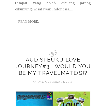
tempat yang boleh dibilang jarang
dikunjungi wisatawan Indonesia....
READ MORE...
info
AUDISI BUKU LOVE
JOURNEY#3 : WOULD YOU
BE MY TRAVELMATE(S)?
FRIDAY, OCTOBER 31, 2014