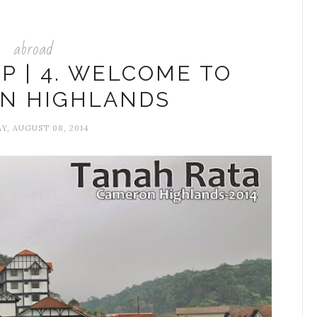
abroad
P | 4. WELCOME TO
N HIGHLANDS
Y, AUGUST 08, 2014