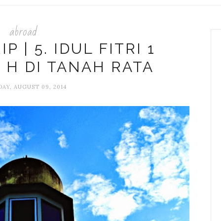
abroad
P | 5. IDUL FITRI 1
 H DI TANAH RATA
AY, AUGUST 09, 2014