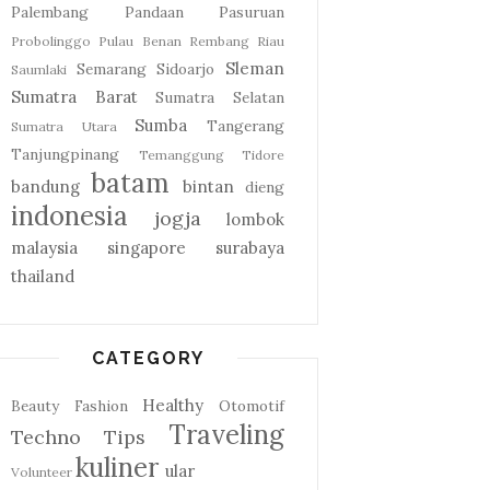
Palembang
Pandaan
Pasuruan
Probolinggo
Pulau Benan
Rembang
Riau
Sleman
Semarang
Sidoarjo
Saumlaki
Sumatra Barat
Sumatra Selatan
Sumba
Tangerang
Sumatra Utara
Tanjungpinang
Temanggung
Tidore
batam
bandung
bintan
dieng
indonesia
jogja
lombok
malaysia
singapore
surabaya
thailand
CATEGORY
Healthy
Beauty
Fashion
Otomotif
Traveling
Techno
Tips
kuliner
ular
Volunteer