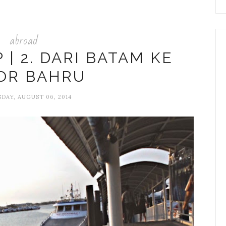
abroad
 | 2. DARI BATAM KE
OR BAHRU
AY, AUGUST 06, 2014