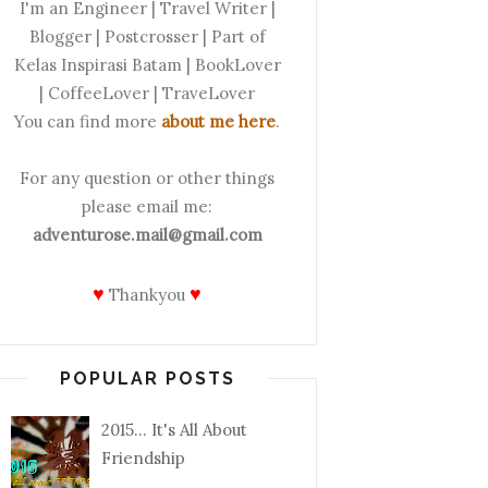
I'm an Engineer | Travel Writer |
Blogger | Postcrosser | Part of
Kelas Inspirasi Batam | BookLover
| CoffeeLover | TraveLover
You can find more
about me here
.
For any question or other things
please email me:
adventurose.mail@gmail.com
♥
♥
Thankyou
POPULAR POSTS
2015... It's All About
Friendship