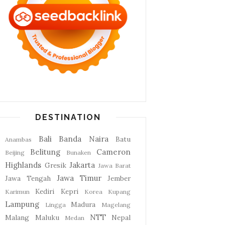
DESTINATION
Bali
Banda Naira
Batu
Anambas
Belitung
Cameron
Beijing
Bunaken
Highlands
Jakarta
Gresik
Jawa Barat
Jawa Timur
Jawa Tengah
Jember
Kediri
Kepri
Karimun
Korea
Kupang
Lampung
Madura
Lingga
Magelang
NTT
Malang
Maluku
Nepal
Medan