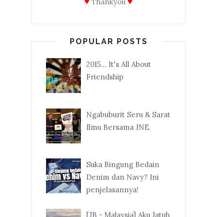
♥
♥
Thankyou
POPULAR POSTS
2015... It's All About
Friendship
Ngabuburit Seru & Sarat
Ilmu Bersama JNE
Suka Bingung Bedain
Denim dan Navy? Ini
penjelasannya!
[JB - Malaysia] Aku Jatuh