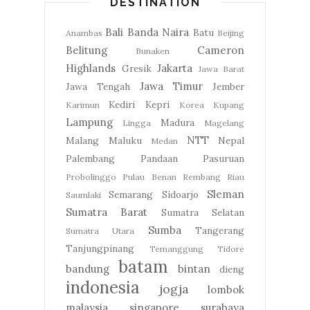
DESTINATION
Bali
Banda Naira
Batu
Anambas
Beijing
Belitung
Cameron
Bunaken
Highlands
Jakarta
Gresik
Jawa Barat
Jawa Timur
Jawa Tengah
Jember
Kediri
Kepri
Karimun
Korea
Kupang
Lampung
Madura
Lingga
Magelang
NTT
Malang
Maluku
Nepal
Medan
Palembang
Pandaan
Pasuruan
Probolinggo
Pulau Benan
Rembang
Riau
Sleman
Semarang
Sidoarjo
Saumlaki
Sumatra Barat
Sumatra Selatan
Sumba
Tangerang
Sumatra Utara
Tanjungpinang
Temanggung
Tidore
batam
bandung
bintan
dieng
indonesia
jogja
lombok
malaysia
singapore
surabaya