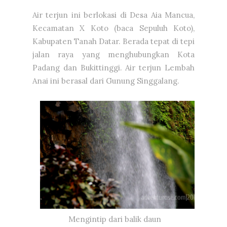
Air terjun ini berlokasi di Desa Aia Mancua,
Kecamatan X Koto (baca Sepuluh Koto),
Kabupaten Tanah Datar. Berada tepat di tepi
jalan raya yang menghubungkan Kota
Padang dan Bukittinggi. Air terjun Lembah
Anai ini berasal dari Gunung Singgalang.
Mengintip dari balik daun