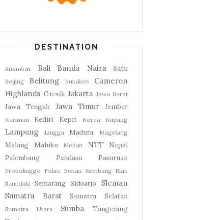
DESTINATION
Bali
Banda Naira
Batu
Anambas
Belitung
Cameron
Beijing
Bunaken
Highlands
Jakarta
Gresik
Jawa Barat
Jawa Timur
Jawa Tengah
Jember
Kediri
Kepri
Karimun
Korea
Kupang
Lampung
Madura
Lingga
Magelang
NTT
Malang
Maluku
Nepal
Medan
Palembang
Pandaan
Pasuruan
Probolinggo
Pulau Benan
Rembang
Riau
Sleman
Semarang
Sidoarjo
Saumlaki
Sumatra Barat
Sumatra Selatan
Sumba
Tangerang
Sumatra Utara