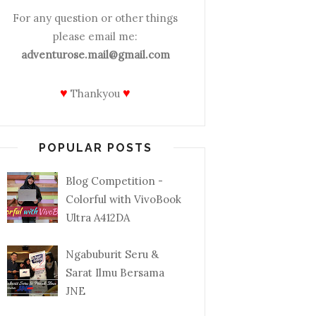
For any question or other things
please email me:
adventurose.mail@gmail.com
♥
♥
Thankyou
POPULAR POSTS
Blog Competition -
Colorful with VivoBook
Ultra A412DA
Ngabuburit Seru &
Sarat Ilmu Bersama
JNE