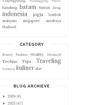
Tanjungpinang
Temanggung
Tidore
batam
bandung
bintan
dieng
indonesia
jogja
lombok
malaysia
singapore
surabaya
thailand
CATEGORY
Healthy
Beauty
Fashion
Otomotif
Traveling
Techno
Tips
kuliner
ular
Volunteer
BLOG ARCHIEVE
2026
(6)
►
2025
(47)
►