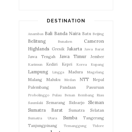
DESTINATION
Bali
Banda Naira
Batu
Anambas
Beijing
Belitung
Cameron
Bunaken
Highlands
Jakarta
Gresik
Jawa Barat
Jawa Timur
Jawa Tengah
Jember
Kediri
Kepri
Karimun
Korea
Kupang
Lampung
Madura
Lingga
Magelang
NTT
Malang
Maluku
Nepal
Medan
Palembang
Pandaan
Pasuruan
Probolinggo
Pulau Benan
Rembang
Riau
Sleman
Semarang
Sidoarjo
Saumlaki
Sumatra Barat
Sumatra Selatan
Sumba
Tangerang
Sumatra Utara
Tanjungpinang
Temanggung
Tidore