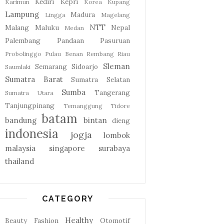
Kediri
Kepri
Karimun
Korea
Kupang
Lampung
Madura
Lingga
Magelang
NTT
Malang
Maluku
Nepal
Medan
Palembang
Pandaan
Pasuruan
Probolinggo
Pulau Benan
Rembang
Riau
Sleman
Semarang
Sidoarjo
Saumlaki
Sumatra Barat
Sumatra Selatan
Sumba
Tangerang
Sumatra Utara
Tanjungpinang
Temanggung
Tidore
batam
bandung
bintan
dieng
indonesia
jogja
lombok
malaysia
singapore
surabaya
thailand
CATEGORY
Healthy
Beauty
Fashion
Otomotif