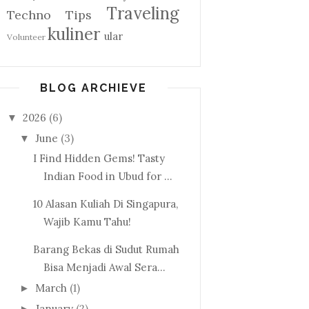
Traveling
Techno
Tips
kuliner
ular
Volunteer
BLOG ARCHIEVE
2026
(6)
▼
June
(3)
▼
I Find Hidden Gems! Tasty
Indian Food in Ubud for ...
10 Alasan Kuliah Di Singapura,
Wajib Kamu Tahu!
Barang Bekas di Sudut Rumah
Bisa Menjadi Awal Sera...
March
(1)
►
January
(2)
►