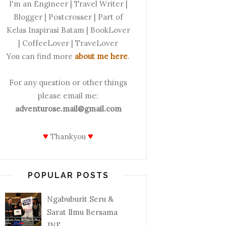
I'm an Engineer | Travel Writer |
Blogger | Postcrosser | Part of
Kelas Inspirasi Batam | BookLover
| CoffeeLover | TraveLover
You can find more
about me here
.
For any question or other things
please email me:
adventurose.mail@gmail.com
♥
♥
Thankyou
POPULAR POSTS
Ngabuburit Seru &
Sarat Ilmu Bersama
JNE