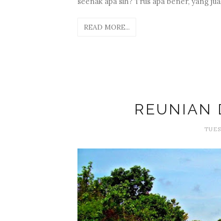
seenak apa sih? Trus apa bener, yang jua
READ MORE...
REUNIAN 
TUESD