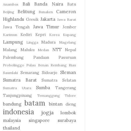
Bali
Banda Naira
Batu
Anambas
Belitung
Cameron
Beijing
Bunaken
Highlands
Jakarta
Gresik
Jawa Barat
Jawa Timur
Jawa Tengah
Jember
Kediri
Kepri
Karimun
Korea
Kupang
Lampung
Madura
Lingga
Magelang
NTT
Malang
Maluku
Nepal
Medan
Palembang
Pandaan
Pasuruan
Probolinggo
Pulau Benan
Rembang
Riau
Sleman
Semarang
Sidoarjo
Saumlaki
Sumatra Barat
Sumatra Selatan
Sumba
Tangerang
Sumatra Utara
Tanjungpinang
Temanggung
Tidore
batam
bandung
bintan
dieng
indonesia
jogja
lombok
malaysia
singapore
surabaya
thailand