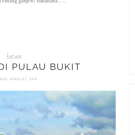
l emang ganjen? hahahaha... ...
batam
DI PULAU BUKIT
AY, APRIL 07, 2015