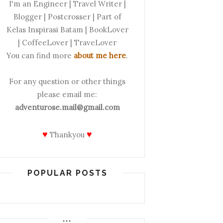
I'm an Engineer | Travel Writer |
Blogger | Postcrosser | Part of
Kelas Inspirasi Batam | BookLover
| CoffeeLover | TraveLover
You can find more
about me here
.
For any question or other things
please email me:
adventurose.mail@gmail.com
♥
♥
Thankyou
POPULAR POSTS
...