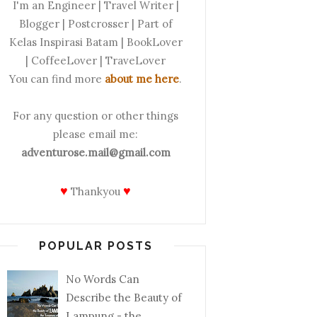
I'm an Engineer | Travel Writer |
Blogger | Postcrosser | Part of
Kelas Inspirasi Batam | BookLover
| CoffeeLover | TraveLover
You can find more
about me here
.
For any question or other things
please email me:
adventurose.mail@gmail.com
♥
♥
Thankyou
POPULAR POSTS
No Words Can
Describe the Beauty of
Lampung - the