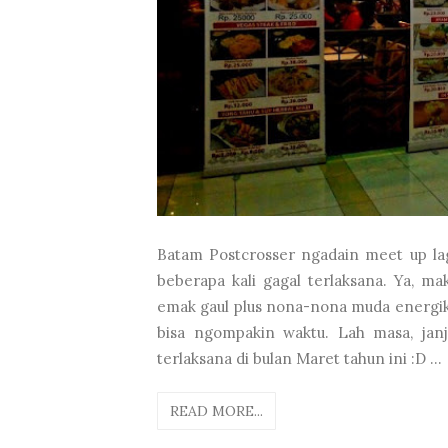
Batam Postcrosser ngadain meet up lag
beberapa kali gagal terlaksana. Ya, m
emak gaul plus nona-nona muda energik ya
bisa ngompakin waktu. Lah masa, jan
terlaksana di bulan Maret tahun ini :D ...
READ MORE...