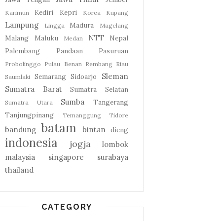
Kediri
Kepri
Karimun
Korea
Kupang
Lampung
Madura
Lingga
Magelang
NTT
Malang
Maluku
Nepal
Medan
Palembang
Pandaan
Pasuruan
Probolinggo
Pulau Benan
Rembang
Riau
Sleman
Semarang
Sidoarjo
Saumlaki
Sumatra Barat
Sumatra Selatan
Sumba
Tangerang
Sumatra Utara
Tanjungpinang
Temanggung
Tidore
batam
bandung
bintan
dieng
indonesia
jogja
lombok
malaysia
singapore
surabaya
thailand
CATEGORY