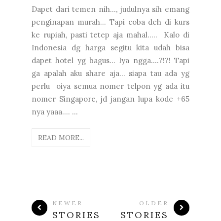
Dapet dari temen nih..., judulnya sih emang
penginapan murah... Tapi coba deh di kurs
ke rupiah, pasti tetep aja mahal..... Kalo di
Indonesia dg harga segitu kita udah bisa
dapet hotel yg bagus... Iya ngga....?!?! Tapi
ga apalah aku share aja... siapa tau ada yg
perlu oiya semua nomer telpon yg ada itu
nomer Singapore, jd jangan lupa kode +65
nya yaaa.... ...
READ MORE...
NEWER
OLDER
STORIES
STORIES