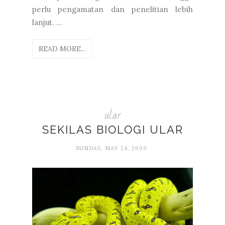
perlu pengamatan dan penelitian lebih
lanjut. ...
READ MORE...
ular
SEKILAS BIOLOGI ULAR
SUNDAY, MAY 24, 2009