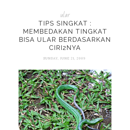
ular
TIPS SINGKAT :
MEMBEDAKAN TINGKAT
BISA ULAR BERDASARKAN
CIRI2NYA
SUNDAY, JUNE 21, 2009