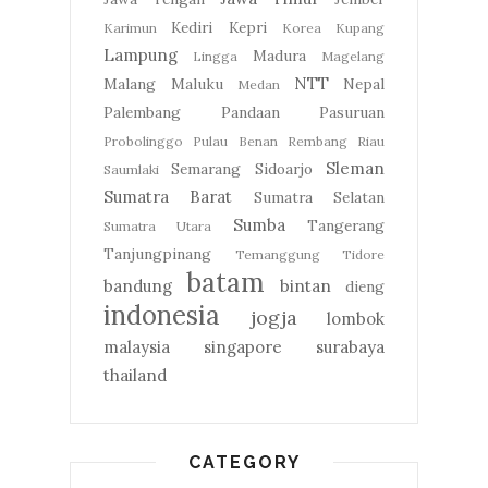
Kediri
Kepri
Karimun
Korea
Kupang
Lampung
Madura
Lingga
Magelang
NTT
Malang
Maluku
Nepal
Medan
Palembang
Pandaan
Pasuruan
Probolinggo
Pulau Benan
Rembang
Riau
Sleman
Semarang
Sidoarjo
Saumlaki
Sumatra Barat
Sumatra Selatan
Sumba
Tangerang
Sumatra Utara
Tanjungpinang
Temanggung
Tidore
batam
bandung
bintan
dieng
indonesia
jogja
lombok
malaysia
singapore
surabaya
thailand
CATEGORY