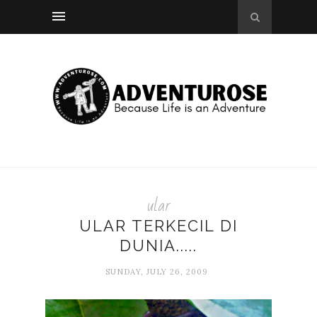
ular
ULAR TERKECIL DI
DUNIA.....
SUNDAY, JULY 26, 2009