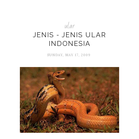
ular
JENIS - JENIS ULAR
INDONESIA
SUNDAY, MAY 17, 2009