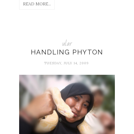
READ MORE...
ular
HANDLING PHYTON
TUESDAY, JULY 14, 2009