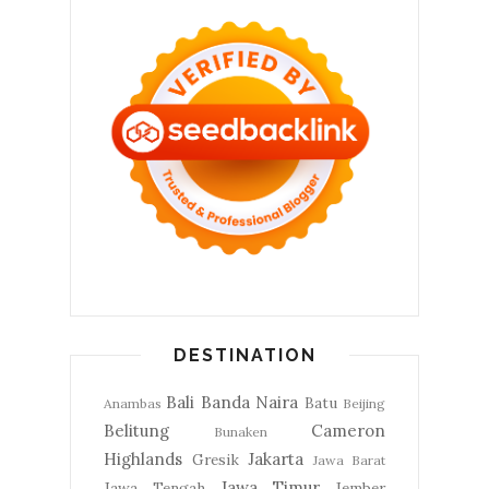
DESTINATION
Bali
Banda Naira
Batu
Anambas
Beijing
Belitung
Cameron
Bunaken
Highlands
Jakarta
Gresik
Jawa Barat
Jawa Timur
Jawa Tengah
Jember