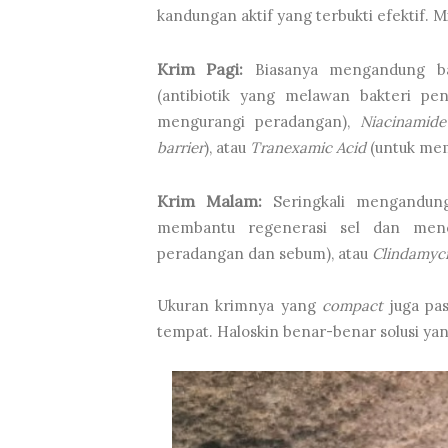
kandungan aktif yang terbukti efektif. M
Krim Pagi:
Biasanya mengandung ba
(antibiotik yang melawan bakteri pe
mengurangi peradangan),
Niacinamide
barrier
), atau
Tranexamic Acid
(untuk mem
Krim Malam:
Seringkali mengandu
membantu regenerasi sel dan men
peradangan dan sebum), atau
Clindamyc
Ukuran krimnya yang
compact
juga pas
tempat. Haloskin benar-benar solusi ya