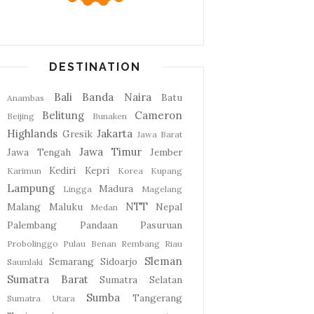
DESTINATION
Bali
Banda Naira
Batu
Anambas
Belitung
Cameron
Beijing
Bunaken
Highlands
Jakarta
Gresik
Jawa Barat
Jawa Timur
Jawa Tengah
Jember
Kediri
Kepri
Karimun
Korea
Kupang
Lampung
Madura
Lingga
Magelang
NTT
Malang
Maluku
Nepal
Medan
Palembang
Pandaan
Pasuruan
Probolinggo
Pulau Benan
Rembang
Riau
Sleman
Semarang
Sidoarjo
Saumlaki
Sumatra Barat
Sumatra Selatan
Sumba
Tangerang
Sumatra Utara