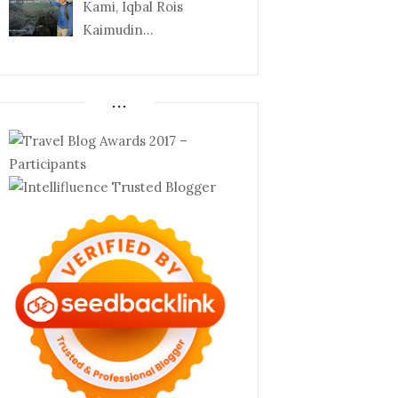
Kami, Iqbal Rois
Kaimudin...
...