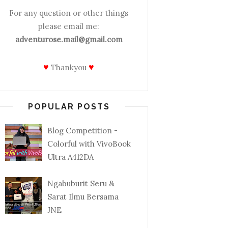
For any question or other things
please email me:
adventurose.mail@gmail.com
♥
♥
Thankyou
POPULAR POSTS
Blog Competition -
Colorful with VivoBook
Ultra A412DA
Ngabuburit Seru &
Sarat Ilmu Bersama
JNE