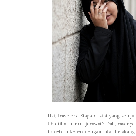
Hai, travelers! Siapa di sini yang setuj
tiba-tiba muncul jerawat? Duh, rasanya
foto-foto keren dengan latar belakang