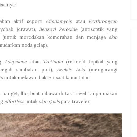
isalnya:
han aktif seperti
Clindamycin
atau
Erythromycin
nyebab jerawat),
Benzoyl Peroxide
(antiseptik yang
(untuk meredakan kemerahan dan menjaga
skin
udarkan noda gelap).
ng
Adapalene
atau
Tretinoin
(retinoid topikal yang
cegah sumbatan pori),
Azelaic Acid
(mengurangi
in
untuk melawan bakteri saat kamu tidur.
 banget, lho, buat dibawa di tas travel tanpa makan
ng
effortless
untuk
skin goals
para traveler.