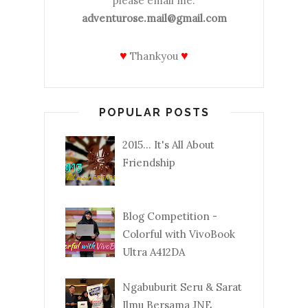
please email me:
adventurose.mail@gmail.com
♥
♥
Thankyou
POPULAR POSTS
2015... It's All About
Friendship
Blog Competition -
Colorful with VivoBook
Ultra A412DA
Ngabuburit Seru & Sarat
Ilmu Bersama JNE