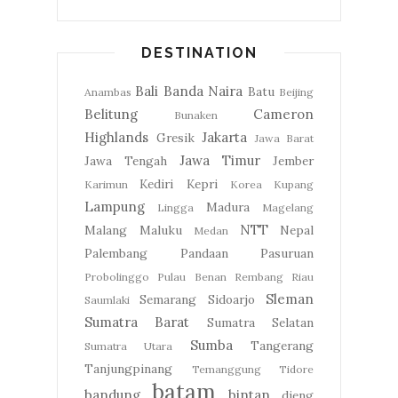
DESTINATION
Bali
Banda Naira
Batu
Anambas
Beijing
Belitung
Cameron
Bunaken
Highlands
Jakarta
Gresik
Jawa Barat
Jawa Timur
Jawa Tengah
Jember
Kediri
Kepri
Karimun
Korea
Kupang
Lampung
Madura
Lingga
Magelang
NTT
Malang
Maluku
Nepal
Medan
Palembang
Pandaan
Pasuruan
Probolinggo
Pulau Benan
Rembang
Riau
Sleman
Semarang
Sidoarjo
Saumlaki
Sumatra Barat
Sumatra Selatan
Sumba
Tangerang
Sumatra Utara
Tanjungpinang
Temanggung
Tidore
batam
bandung
bintan
dieng