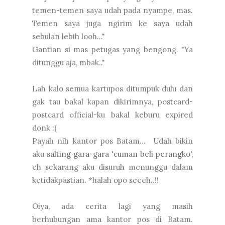
temen-temen saya udah pada nyampe, mas.
Temen saya juga ngirim ke saya udah
sebulan lebih looh..."
Gantian si mas petugas yang bengong. "Ya
ditunggu aja, mbak.."
Lah kalo semua kartupos ditumpuk dulu dan
gak tau bakal kapan dikirimnya, postcard-
postcard official-ku bakal keburu expired
donk :(
Payah nih kantor pos Batam... Udah bikin
aku
salting gara-gara 'cuman beli perangko'
,
eh sekarang aku disuruh menunggu dalam
ketidakpastian. *halah opo seeeh..!!
Oiya, ada cerita lagi yang masih
berhubungan ama kantor pos di Batam.