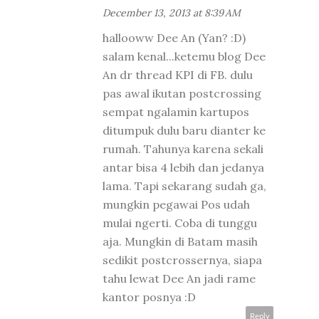
December 13, 2013 at 8:39 AM
hallooww Dee An (Yan? :D)
salam kenal...ketemu blog Dee
An dr thread KPI di FB. dulu
pas awal ikutan postcrossing
sempat ngalamin kartupos
ditumpuk dulu baru dianter ke
rumah. Tahunya karena sekali
antar bisa 4 lebih dan jedanya
lama. Tapi sekarang sudah ga,
mungkin pegawai Pos udah
mulai ngerti. Coba di tunggu
aja. Mungkin di Batam masih
sedikit postcrossernya, siapa
tahu lewat Dee An jadi rame
kantor posnya :D
Reply