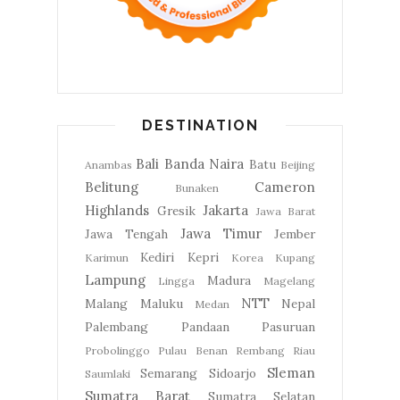
DESTINATION
Bali
Banda Naira
Batu
Anambas
Beijing
Belitung
Cameron
Bunaken
Highlands
Jakarta
Gresik
Jawa Barat
Jawa Timur
Jawa Tengah
Jember
Kediri
Kepri
Karimun
Korea
Kupang
Lampung
Madura
Lingga
Magelang
NTT
Malang
Maluku
Nepal
Medan
Palembang
Pandaan
Pasuruan
Probolinggo
Pulau Benan
Rembang
Riau
Sleman
Semarang
Sidoarjo
Saumlaki
Sumatra Barat
Sumatra Selatan