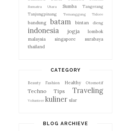
Sumba
Tangerang
Sumatra Utara
Tanjungpinang
Temanggung
Tidore
batam
bandung
bintan
dieng
indonesia
jogja
lombok
malaysia
singapore
surabaya
thailand
CATEGORY
Healthy
Beauty
Fashion
Otomotif
Traveling
Techno
Tips
kuliner
ular
Volunteer
BLOG ARCHIEVE