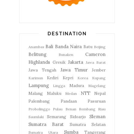
DESTINATION
Bali
Banda Naira
Batu
Anambas
Beijing
Belitung
Cameron
Bunaken
Highlands
Jakarta
Gresik
Jawa Barat
Jawa Timur
Jawa Tengah
Jember
Kediri
Kepri
Karimun
Korea
Kupang
Lampung
Madura
Lingga
Magelang
NTT
Malang
Maluku
Nepal
Medan
Palembang
Pandaan
Pasuruan
Probolinggo
Pulau Benan
Rembang
Riau
Sleman
Semarang
Sidoarjo
Saumlaki
Sumatra Barat
Sumatra Selatan
Sumba
Tangerang
Sumatra Utara