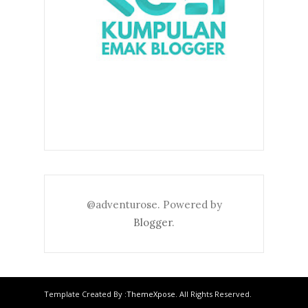
@adventurose. Powered by
Blogger
.
Template Created By :
ThemeXpose
. All Rights Reserved.