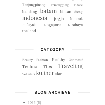
Tanjungpinang
Temanggung
Tidore
batam
bandung
bintan
dieng
indonesia
jogja
lombok
malaysia
singapore
surabaya
thailand
CATEGORY
Healthy
Beauty
Fashion
Otomotif
Traveling
Techno
Tips
kuliner
ular
Volunteer
BLOG ARCHIEVE
2026
(6)
▼