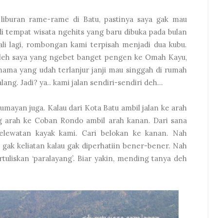
liburan rame-rame di Batu, pastinya saya gak mau
i tempat wisata ngehits yang baru dibuka pada bulan
ali lagi, rombongan kami terpisah menjadi dua kubu.
oleh saya yang ngebet banget pengen ke Omah Kayu,
mama yang udah terlanjur janji mau singgah di rumah
ang. Jadi? ya.. kami jalan sendiri-sendiri deh...
lumayan juga. Kalau dari Kota Batu ambil jalan ke arah
g arah ke Coban Rondo ambil arah kanan. Dari sana
kelewatan kayak kami. Cari belokan ke kanan. Nah
a gak keliatan kalau gak diperhatiin bener-bener. Nah
rtuliskan ‘paralayang’. Biar yakin, mending tanya deh