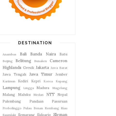
DESTINATION
Bali
Banda Naira
Batu
Anambas
Belitung
Cameron
Beijing
Bunaken
Highlands
Jakarta
Gresik
Jawa Barat
Jawa Timur
Jawa Tengah
Jember
Kediri
Kepri
Karimun
Korea
Kupang
Lampung
Madura
Lingga
Magelang
NTT
Malang
Maluku
Nepal
Medan
Palembang
Pandaan
Pasuruan
Probolinggo
Pulau Benan
Rembang
Riau
Sleman
Semarang
Sidoarjo
Saumlaki