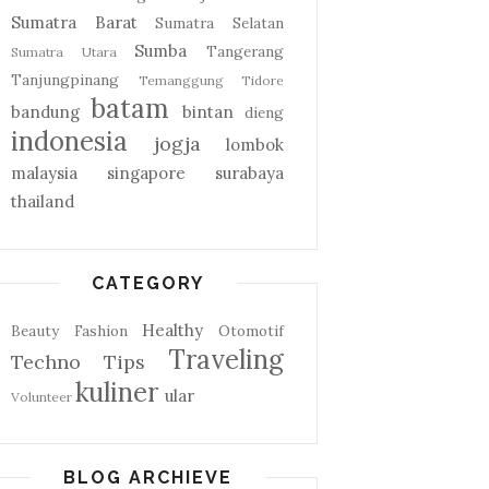
Sumatra Barat
Sumatra Selatan
Sumba
Tangerang
Sumatra Utara
Tanjungpinang
Temanggung
Tidore
batam
bandung
bintan
dieng
indonesia
jogja
lombok
malaysia
singapore
surabaya
thailand
CATEGORY
Healthy
Beauty
Fashion
Otomotif
Traveling
Techno
Tips
kuliner
ular
Volunteer
BLOG ARCHIEVE