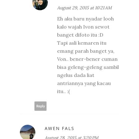
August 29, 2015 at 10:21 AM
Eh aku baru nyadar looh
kalo wajah Ivon sewot
banget difoto itu :D
Tapi asli kemaren itu
emang parah banget ya,
Von.. bener-bener cuman
bisa geleng-geleng sambil
ngelus dada liat
antriannya yang kacau
itu.. :(
Reply
AWEN FALS
August 28, 2015 at 3:20 PM