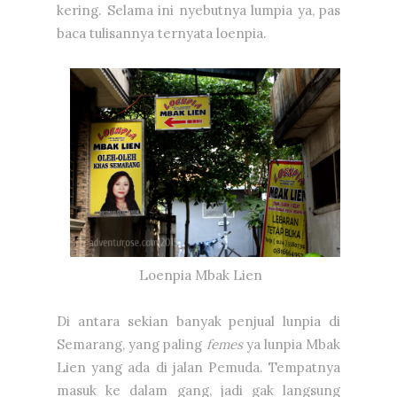
kering. Selama ini nyebutnya lumpia ya, pas
baca tulisannya ternyata loenpia.
Loenpia Mbak Lien
Di antara sekian banyak penjual lunpia di
Semarang, yang paling
femes
ya lunpia Mbak
Lien yang ada di jalan Pemuda. Tempatnya
masuk ke dalam gang, jadi gak langsung