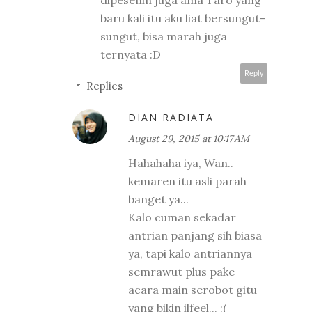
dipesenin juga ama Taro yang
baru kali itu aku liat bersungut-
sungut, bisa marah juga
ternyata :D
Reply
Replies
DIAN RADIATA
August 29, 2015 at 10:17 AM
Hahahaha iya, Wan..
kemaren itu asli parah
banget ya...
Kalo cuman sekadar
antrian panjang sih biasa
ya, tapi kalo antriannya
semrawut plus pake
acara main serobot gitu
yang bikin ilfeel... :(