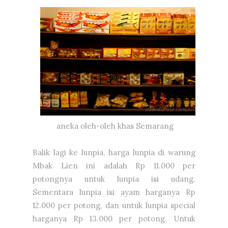
aneka oleh-oleh khas Semarang
Balik lagi ke lunpia, harga lunpia di warung
Mbak Lien ini adalah Rp 11.000 per
potongnya untuk lunpia isi udang.
Sementara lunpia isi ayam harganya Rp
12.000 per potong, dan untuk lunpia special
harganya Rp 13.000 per potong. Untuk