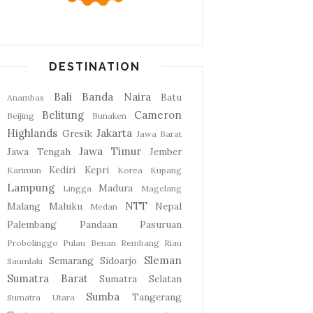
DESTINATION
Bali
Banda Naira
Batu
Anambas
Belitung
Cameron
Beijing
Bunaken
Highlands
Jakarta
Gresik
Jawa Barat
Jawa Timur
Jawa Tengah
Jember
Kediri
Kepri
Karimun
Korea
Kupang
Lampung
Madura
Lingga
Magelang
NTT
Malang
Maluku
Nepal
Medan
Palembang
Pandaan
Pasuruan
Probolinggo
Pulau Benan
Rembang
Riau
Sleman
Semarang
Sidoarjo
Saumlaki
Sumatra Barat
Sumatra Selatan
Sumba
Tangerang
Sumatra Utara