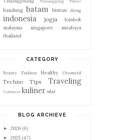
Tanjungpinang
Temanggung
Tidore
batam
bandung
bintan
dieng
indonesia
jogja
lombok
malaysia
singapore
surabaya
thailand
CATEGORY
Healthy
Beauty
Fashion
Otomotif
Traveling
Techno
Tips
kuliner
ular
Volunteer
BLOG ARCHIEVE
2026
(6)
►
2025
(47)
►