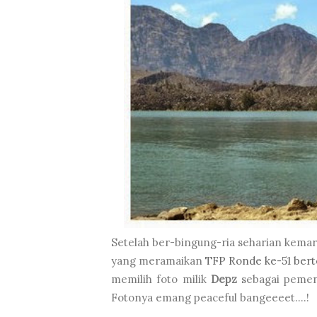
Setelah ber-bingung-ria seharian kemari
yang meramaikan
TFP Ronde ke-51 ber
memilih foto milik
Depz
sebagai pemena
Fotonya emang peaceful bangeeeet....!