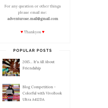
For any question or other things
please email me:
adventurose.mail@gmail.com
♥
♥
Thankyou
POPULAR POSTS
2015... It's All About
Friendship
Blog Competition -
Colorful with VivoBook
Ultra A412DA