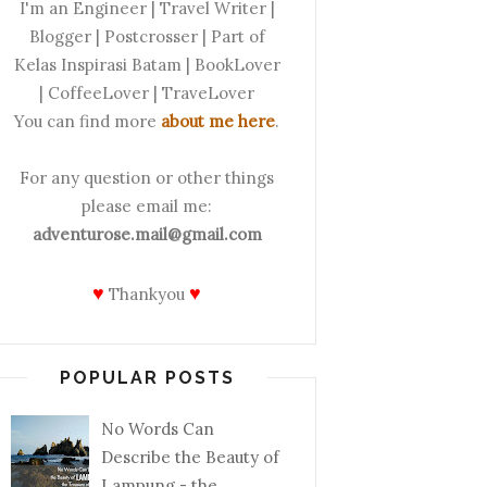
I'm an Engineer | Travel Writer |
Blogger | Postcrosser | Part of
Kelas Inspirasi Batam | BookLover
| CoffeeLover | TraveLover
You can find more
about me here
.
For any question or other things
please email me:
adventurose.mail@gmail.com
♥
♥
Thankyou
POPULAR POSTS
No Words Can
Describe the Beauty of
Lampung - the