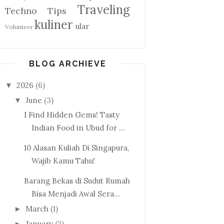
Traveling
Techno
Tips
kuliner
ular
Volunteer
BLOG ARCHIEVE
2026
(6)
▼
June
(3)
▼
I Find Hidden Gems! Tasty
Indian Food in Ubud for ...
10 Alasan Kuliah Di Singapura,
Wajib Kamu Tahu!
Barang Bekas di Sudut Rumah
Bisa Menjadi Awal Sera...
March
(1)
►
January
(2)
►