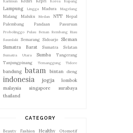
Kediri
Kepri
Karimun
Korea
Kupang
Lampung
Madura
Lingga
Magelang
NTT
Malang
Maluku
Nepal
Medan
Palembang
Pandaan
Pasuruan
Probolinggo
Pulau Benan
Rembang
Riau
Sleman
Semarang
Sidoarjo
Saumlaki
Sumatra Barat
Sumatra Selatan
Sumba
Tangerang
Sumatra Utara
Tanjungpinang
Temanggung
Tidore
batam
bandung
bintan
dieng
indonesia
jogja
lombok
malaysia
singapore
surabaya
thailand
CATEGORY
Healthy
Beauty
Fashion
Otomotif