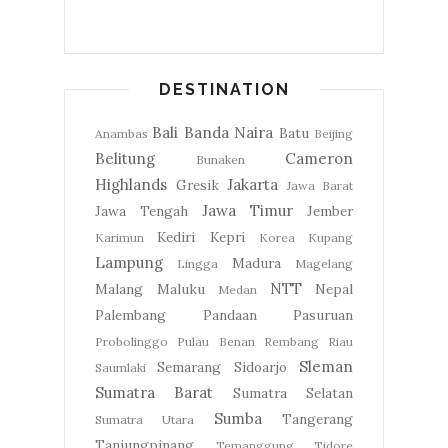
DESTINATION
Bali
Banda Naira
Batu
Anambas
Beijing
Belitung
Cameron
Bunaken
Highlands
Jakarta
Gresik
Jawa Barat
Jawa Timur
Jawa Tengah
Jember
Kediri
Kepri
Karimun
Korea
Kupang
Lampung
Madura
Lingga
Magelang
NTT
Malang
Maluku
Nepal
Medan
Palembang
Pandaan
Pasuruan
Probolinggo
Pulau Benan
Rembang
Riau
Sleman
Semarang
Sidoarjo
Saumlaki
Sumatra Barat
Sumatra Selatan
Sumba
Tangerang
Sumatra Utara
Tanjungpinang
Temanggung
Tidore