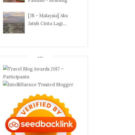
Pandan - Belitung
[JB - Malaysia] Aku
Jatuh Cinta Lagi...
...