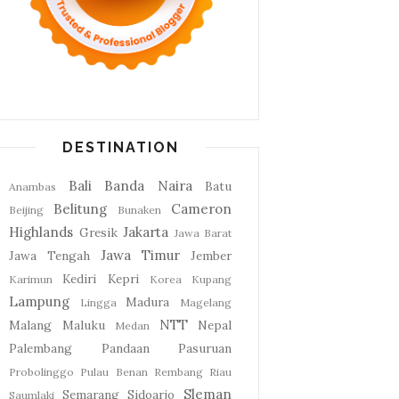
DESTINATION
Bali
Banda Naira
Batu
Anambas
Belitung
Cameron
Beijing
Bunaken
Highlands
Jakarta
Gresik
Jawa Barat
Jawa Timur
Jawa Tengah
Jember
Kediri
Kepri
Karimun
Korea
Kupang
Lampung
Madura
Lingga
Magelang
NTT
Malang
Maluku
Nepal
Medan
Palembang
Pandaan
Pasuruan
Probolinggo
Pulau Benan
Rembang
Riau
Sleman
Semarang
Sidoarjo
Saumlaki