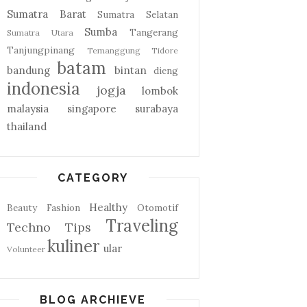
Sumatra Barat
Sumatra Selatan
Sumba
Tangerang
Sumatra Utara
Tanjungpinang
Temanggung
Tidore
batam
bandung
bintan
dieng
indonesia
jogja
lombok
malaysia
singapore
surabaya
thailand
CATEGORY
Healthy
Beauty
Fashion
Otomotif
Traveling
Techno
Tips
kuliner
ular
Volunteer
BLOG ARCHIEVE