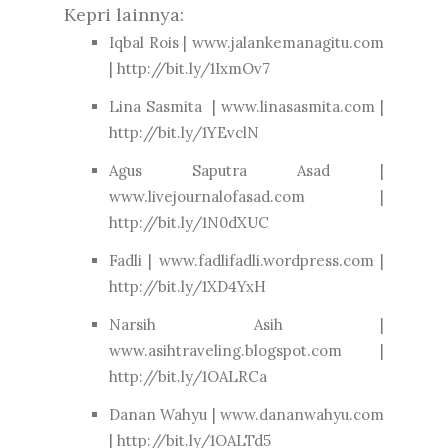
Kepri lainnya:
Iqbal Rois | www.jalankemanagitu.com
| http://bit.ly/1IxmOv7
Lina Sasmita | www.linasasmita.com |
http://bit.ly/1YEvclN
Agus Saputra Asad |
www.livejournalofasad.com |
http://bit.ly/1N0dXUC
Fadli | www.fadlifadli.wordpress.com |
http://bit.ly/1XD4YxH
Narsih Asih |
www.asihtraveling.blogspot.com |
http://bit.ly/1OALRCa
Danan Wahyu | www.dananwahyu.com
| http://bit.ly/1OALTd5