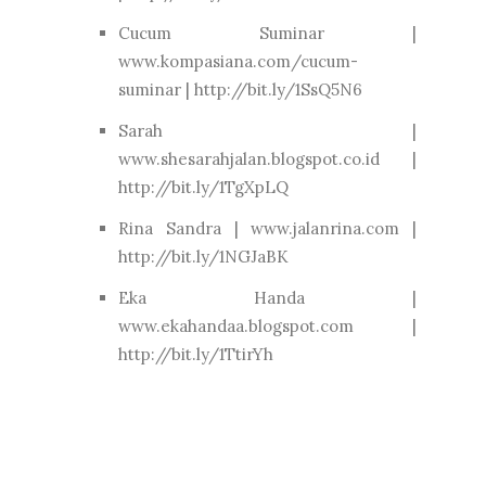
Cucum Suminar |
www.kompasiana.com/cucum-
suminar | http://bit.ly/1SsQ5N6
Sarah |
www.shesarahjalan.blogspot.co.id |
http://bit.ly/1TgXpLQ
Rina Sandra | www.jalanrina.com |
http://bit.ly/1NGJaBK
Eka Handa |
www.ekahandaa.blogspot.com |
http://bit.ly/1TtirYh