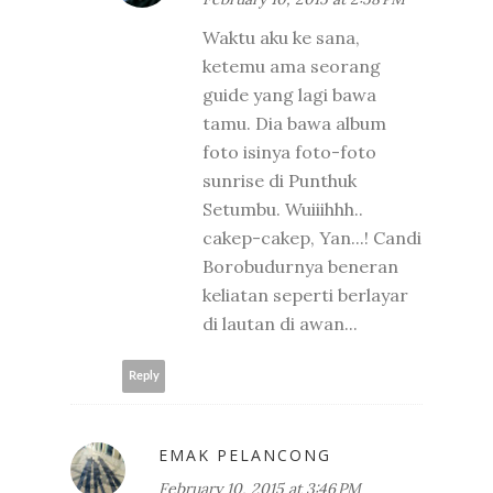
Waktu aku ke sana,
ketemu ama seorang
guide yang lagi bawa
tamu. Dia bawa album
foto isinya foto-foto
sunrise di Punthuk
Setumbu. Wuiiihhh..
cakep-cakep, Yan...! Candi
Borobudurnya beneran
keliatan seperti berlayar
di lautan di awan...
Reply
EMAK PELANCONG
February 10, 2015 at 3:46 PM