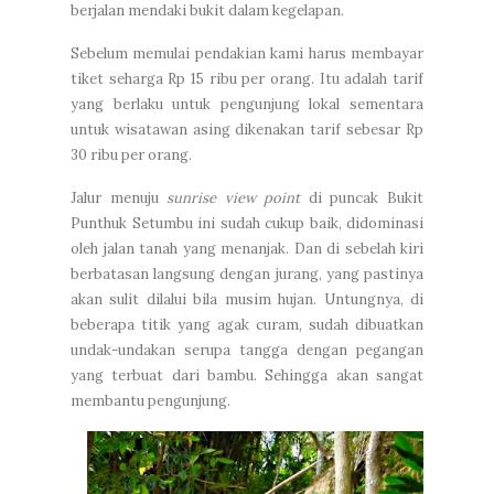
berjalan mendaki bukit dalam kegelapan.
Sebelum memulai pendakian kami harus membayar
tiket seharga Rp 15 ribu per orang. Itu adalah tarif
yang berlaku untuk pengunjung lokal sementara
untuk wisatawan asing dikenakan tarif sebesar Rp
30 ribu per orang.
Jalur menuju
sunrise view
point
di puncak
B
ukit
Punthuk Setumbu ini
sudah cukup baik,
didominasi
oleh jalan tanah yang menanjak
.
Dan
di sebelah kiri
berbatasan langsung d
engan
jurang, yang pastinya
akan sulit dilalui bila musim hujan.
Untungnya, di
beberapa titik yang agak curam, sudah dibuatkan
undak-undakan serupa tangga dengan pegangan
yang terbuat dari bambu. Sehingga akan sangat
membantu pengunjung.