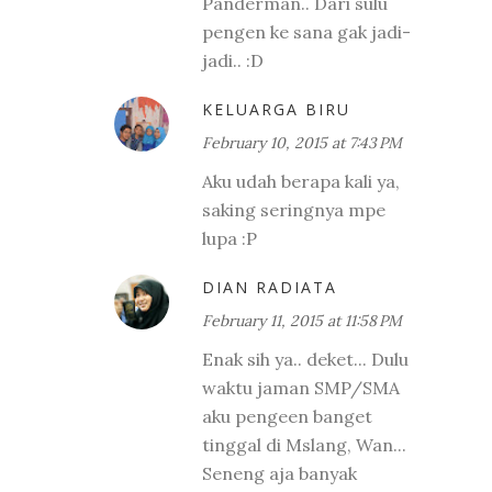
Panderman.. Dari sulu
pengen ke sana gak jadi-
jadi.. :D
KELUARGA BIRU
February 10, 2015 at 7:43 PM
Aku udah berapa kali ya,
saking seringnya mpe
lupa :P
DIAN RADIATA
February 11, 2015 at 11:58 PM
Enak sih ya.. deket... Dulu
waktu jaman SMP/SMA
aku pengeen banget
tinggal di Mslang, Wan...
Seneng aja banyak