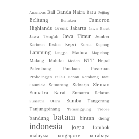
Bali
Banda Naira
Batu
Anambas
Beijing
Belitung
Cameron
Bunaken
Highlands
Jakarta
Gresik
Jawa Barat
Jawa Timur
Jawa Tengah
Jember
Kediri
Kepri
Karimun
Korea
Kupang
Lampung
Madura
Lingga
Magelang
NTT
Malang
Maluku
Nepal
Medan
Palembang
Pandaan
Pasuruan
Probolinggo
Pulau Benan
Rembang
Riau
Sleman
Semarang
Sidoarjo
Saumlaki
Sumatra Barat
Sumatra Selatan
Sumba
Tangerang
Sumatra Utara
Tanjungpinang
Temanggung
Tidore
batam
bandung
bintan
dieng
indonesia
jogja
lombok
malaysia
singapore
surabaya