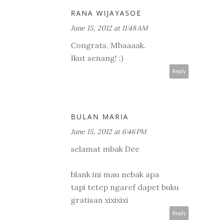
RANA WIJAYASOE
June 15, 2012 at 11:48 AM
Congrats, Mbaaaak.
Ikut senang! :)
Reply
BULAN MARIA
June 15, 2012 at 6:46 PM
selamat mbak Dee
blank ini mau nebak apa
tapi tetep ngaref dapet buku
gratisan xixixixi
Reply