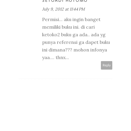
SETOADI HUTOMO
July 9, 2012 at 11:44 PM
Permisi... aku ingin banget
memiliki buku ini. di cari
ketoko2 buku ga ada.. ada yg
punya referensi ga dapet buku
ini dimana??? mohon infonya
yaa.... thnx...
Reply