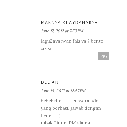
MAKNYA KHAYDANARYA
June 17, 2012 at 7:59 PM
lagu2nya iwan fals ya ? bento !
xixixi
Reply
DEE AN
June 18, 2012 at 12:57 PM
hehehehe....... ternyata ada
yang berhasil jawab dengan
bener... :)
mbak Tintin, PM alamat