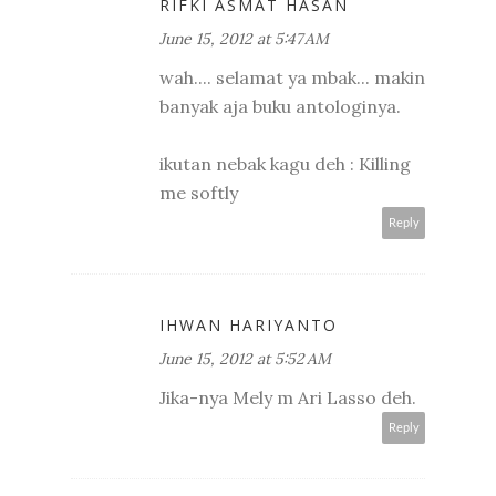
RIFKI ASMAT HASAN
June 15, 2012 at 5:47 AM
wah.... selamat ya mbak... makin
banyak aja buku antologinya.
ikutan nebak kagu deh : Killing
me softly
Reply
IHWAN HARIYANTO
June 15, 2012 at 5:52 AM
Jika-nya Mely m Ari Lasso deh.
Reply