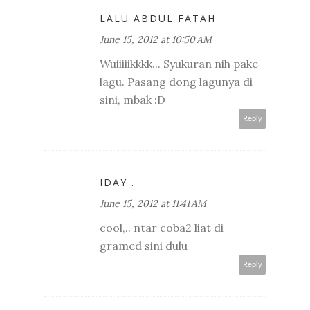
LALU ABDUL FATAH
June 15, 2012 at 10:50 AM
Wuiiiiikkkk... Syukuran nih pake
lagu. Pasang dong lagunya di
sini, mbak :D
Reply
IDAY .
June 15, 2012 at 11:41 AM
cool,.. ntar coba2 liat di
gramed sini dulu
Reply