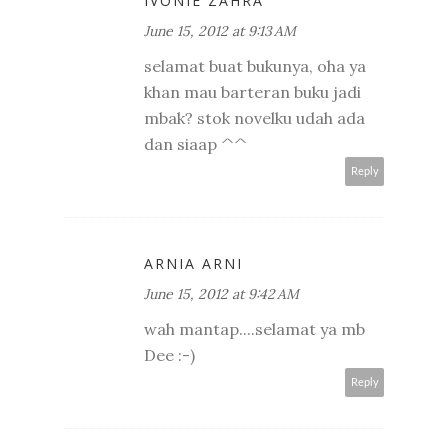
IVONIE ZAHRA
June 15, 2012 at 9:13 AM
selamat buat bukunya, oha ya
khan mau barteran buku jadi
mbak? stok novelku udah ada
dan siaap ^^
Reply
ARNIA ARNI
June 15, 2012 at 9:42 AM
wah mantap....selamat ya mb
Dee :-)
Reply