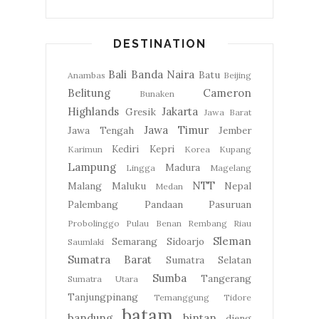
DESTINATION
Bali
Banda Naira
Batu
Anambas
Beijing
Belitung
Cameron
Bunaken
Highlands
Jakarta
Gresik
Jawa Barat
Jawa Timur
Jawa Tengah
Jember
Kediri
Kepri
Karimun
Korea
Kupang
Lampung
Madura
Lingga
Magelang
NTT
Malang
Maluku
Nepal
Medan
Palembang
Pandaan
Pasuruan
Probolinggo
Pulau Benan
Rembang
Riau
Sleman
Semarang
Sidoarjo
Saumlaki
Sumatra Barat
Sumatra Selatan
Sumba
Tangerang
Sumatra Utara
Tanjungpinang
Temanggung
Tidore
batam
bandung
bintan
dieng