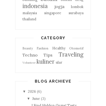
indonesia
jogja
lombok
malaysia
singapore
surabaya
thailand
CATEGORY
Healthy
Beauty
Fashion
Otomotif
Traveling
Techno
Tips
kuliner
ular
Volunteer
BLOG ARCHIEVE
2026
(6)
▼
June
(3)
▼
I Find Hidden Gems! Tasty