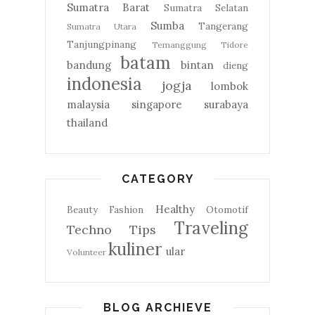
Sumatra Barat
Sumatra Selatan
Sumba
Tangerang
Sumatra Utara
Tanjungpinang
Temanggung
Tidore
batam
bandung
bintan
dieng
indonesia
jogja
lombok
malaysia
singapore
surabaya
thailand
CATEGORY
Healthy
Beauty
Fashion
Otomotif
Traveling
Techno
Tips
kuliner
ular
Volunteer
BLOG ARCHIEVE