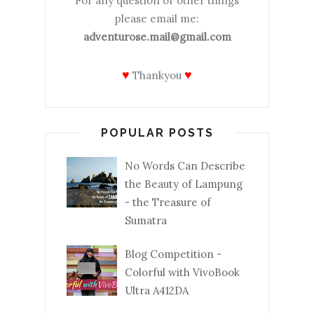
For any question or other things
please email me:
adventurose.mail@gmail.com
♥
♥
Thankyou
POPULAR POSTS
No Words Can Describe
the Beauty of Lampung
- the Treasure of
Sumatra
Blog Competition -
Colorful with VivoBook
Ultra A412DA