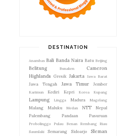
DESTINATION
Bali
Banda Naira
Batu
Anambas
Beijing
Belitung
Cameron
Bunaken
Highlands
Jakarta
Gresik
Jawa Barat
Jawa Timur
Jawa Tengah
Jember
Kediri
Kepri
Karimun
Korea
Kupang
Lampung
Madura
Lingga
Magelang
NTT
Malang
Maluku
Nepal
Medan
Palembang
Pandaan
Pasuruan
Probolinggo
Pulau Benan
Rembang
Riau
Sleman
Semarang
Sidoarjo
Saumlaki