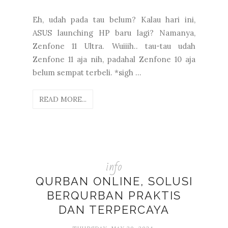
Eh, udah pada tau belum? Kalau hari ini,
ASUS launching HP baru lagi? Namanya,
Zenfone 11 Ultra. Wuiiih.. tau-tau udah
Zenfone 11 aja nih, padahal Zenfone 10 aja
belum sempat terbeli. *sigh ...
READ MORE...
info
QURBAN ONLINE, SOLUSI
BERQURBAN PRAKTIS
DAN TERPERCAYA