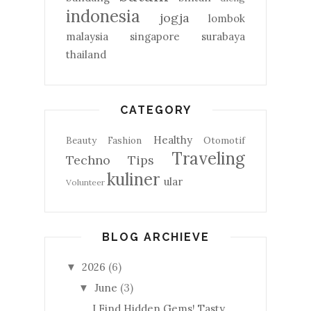
indonesia
jogja
lombok
malaysia
singapore
surabaya
thailand
CATEGORY
Healthy
Beauty
Fashion
Otomotif
Traveling
Techno
Tips
kuliner
ular
Volunteer
BLOG ARCHIEVE
2026
(6)
▼
June
(3)
▼
I Find Hidden Gems! Tasty