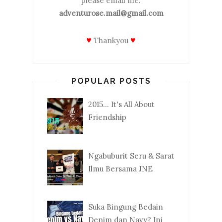
please email me:
adventurose.mail@gmail.com
♥
♥
Thankyou
POPULAR POSTS
2015... It's All About
Friendship
Ngabuburit Seru & Sarat
Ilmu Bersama JNE
Suka Bingung Bedain
Denim dan Navy? Ini