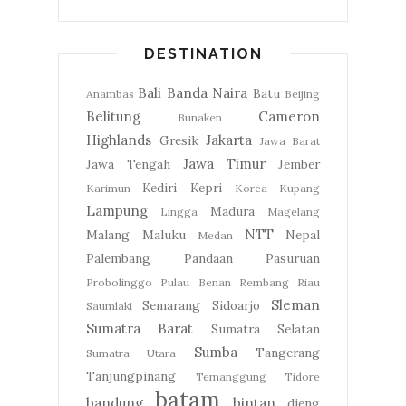
DESTINATION
Bali
Banda Naira
Batu
Anambas
Beijing
Belitung
Cameron
Bunaken
Highlands
Jakarta
Gresik
Jawa Barat
Jawa Timur
Jawa Tengah
Jember
Kediri
Kepri
Karimun
Korea
Kupang
Lampung
Madura
Lingga
Magelang
NTT
Malang
Maluku
Nepal
Medan
Palembang
Pandaan
Pasuruan
Probolinggo
Pulau Benan
Rembang
Riau
Sleman
Semarang
Sidoarjo
Saumlaki
Sumatra Barat
Sumatra Selatan
Sumba
Tangerang
Sumatra Utara
Tanjungpinang
Temanggung
Tidore
batam
bandung
bintan
dieng