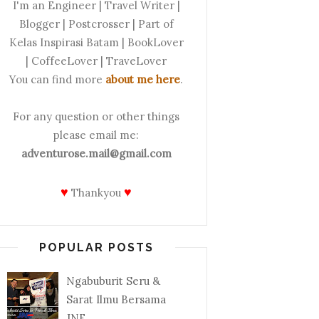
I'm an Engineer | Travel Writer |
Blogger | Postcrosser | Part of
Kelas Inspirasi Batam | BookLover
| CoffeeLover | TraveLover
You can find more
about me here
.
For any question or other things
please email me:
adventurose.mail@gmail.com
♥
♥
Thankyou
POPULAR POSTS
Ngabuburit Seru &
Sarat Ilmu Bersama
JNE