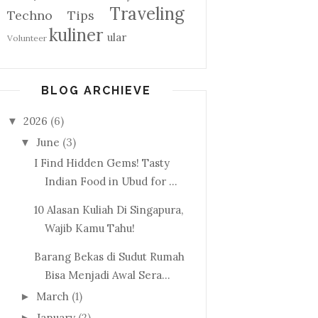
Traveling
Techno
Tips
kuliner
ular
Volunteer
BLOG ARCHIEVE
2026
(6)
▼
June
(3)
▼
I Find Hidden Gems! Tasty
Indian Food in Ubud for ...
10 Alasan Kuliah Di Singapura,
Wajib Kamu Tahu!
Barang Bekas di Sudut Rumah
Bisa Menjadi Awal Sera...
March
(1)
►
January
(2)
►