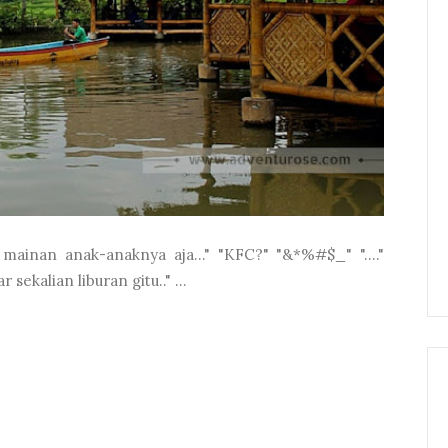
ainan anak-anaknya aja..." "KFC?" "&*%#$_" "...."
sekalian liburan gitu.." ...