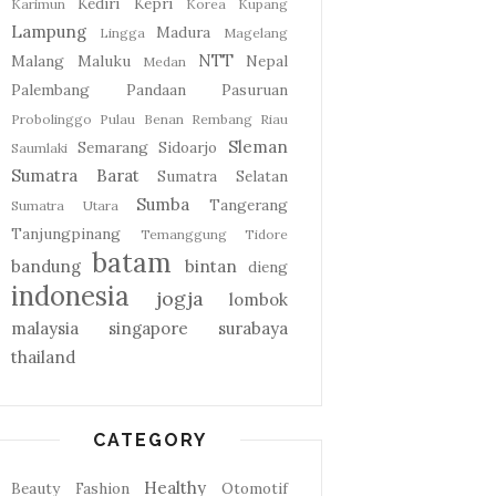
Kediri
Kepri
Karimun
Korea
Kupang
Lampung
Madura
Lingga
Magelang
NTT
Malang
Maluku
Nepal
Medan
Palembang
Pandaan
Pasuruan
Probolinggo
Pulau Benan
Rembang
Riau
Sleman
Semarang
Sidoarjo
Saumlaki
Sumatra Barat
Sumatra Selatan
Sumba
Tangerang
Sumatra Utara
Tanjungpinang
Temanggung
Tidore
batam
bandung
bintan
dieng
indonesia
jogja
lombok
malaysia
singapore
surabaya
thailand
CATEGORY
Healthy
Beauty
Fashion
Otomotif