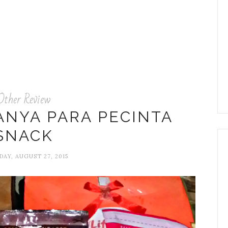
Other Review
ANYA PARA PECINTA
SNACK
AY, AUGUST 27, 2015