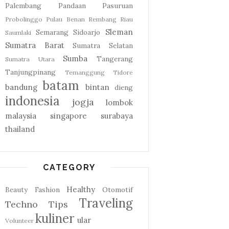
Palembang
Pandaan
Pasuruan
Probolinggo
Pulau Benan
Rembang
Riau
Sleman
Semarang
Sidoarjo
Saumlaki
Sumatra Barat
Sumatra Selatan
Sumba
Tangerang
Sumatra Utara
Tanjungpinang
Temanggung
Tidore
batam
bandung
bintan
dieng
indonesia
jogja
lombok
malaysia
singapore
surabaya
thailand
CATEGORY
Healthy
Beauty
Fashion
Otomotif
Traveling
Techno
Tips
kuliner
ular
Volunteer