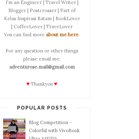
I'm an Engineer | Travel Writer |
Blogger | Postcrosser | Part of
Kelas Inspirasi Batam | BookLover
| CoffeeLover | TraveLover
You can find more
about me here
.
For any question or other things
please email me:
adventurose.mail@gmail.com
♥
♥
Thankyou
POPULAR POSTS
Blog Competition -
Colorful with VivoBook
Ultra A412DA