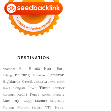
DESTINATION
Bali
Banda Naira
Batu
Anambas
Belitung
Cameron
Beijing
Bunaken
Highlands
Jakarta
Gresik
Jawa Barat
Jawa Timur
Jawa Tengah
Jember
Kediri
Kepri
Karimun
Korea
Kupang
Lampung
Madura
Lingga
Magelang
NTT
Malang
Maluku
Nepal
Medan