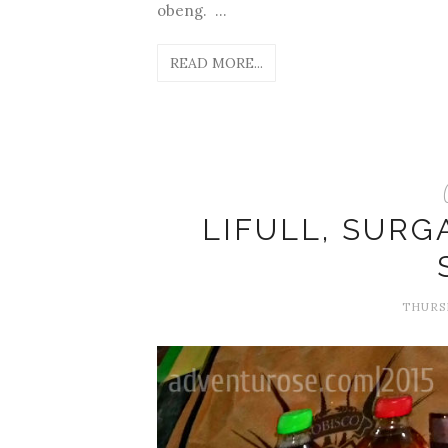
obeng. ...
READ MORE...
LIFULL, SURG
THURSD