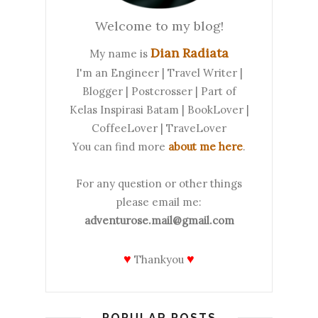
Welcome to my blog!
Dian Radiata
My name is
I'm an Engineer | Travel Writer |
Blogger | Postcrosser | Part of
Kelas Inspirasi Batam | BookLover |
CoffeeLover | TraveLover
You can find more
about me here
.
For any question or other things
please email me:
adventurose.mail@gmail.com
♥
♥
Thankyou
POPULAR POSTS