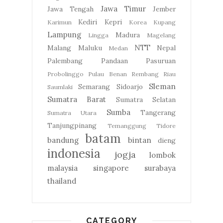
Jawa Timur
Jawa Tengah
Jember
Kediri
Kepri
Karimun
Korea
Kupang
Lampung
Madura
Lingga
Magelang
NTT
Malang
Maluku
Nepal
Medan
Palembang
Pandaan
Pasuruan
Probolinggo
Pulau Benan
Rembang
Riau
Sleman
Semarang
Sidoarjo
Saumlaki
Sumatra Barat
Sumatra Selatan
Sumba
Tangerang
Sumatra Utara
Tanjungpinang
Temanggung
Tidore
batam
bandung
bintan
dieng
indonesia
jogja
lombok
malaysia
singapore
surabaya
thailand
CATEGORY